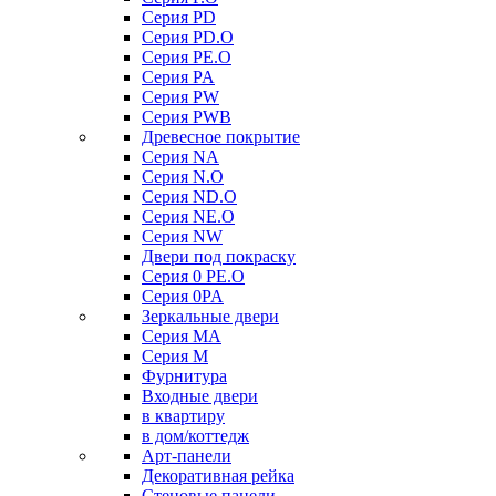
Серия PD
Серия PD.O
Серия PE.O
Серия PA
Серия PW
Серия PWB
Древесное покрытие
Серия NA
Серия N.O
Серия ND.O
Серия NE.O
Серия NW
Двери под покраску
Серия 0 PE.O
Серия 0PA
Зеркальные двери
Серия MA
Серия M
Фурнитура
Входные двери
в квартиру
в дом/коттедж
Арт-панели
Декоративная рейка
Стеновые панели