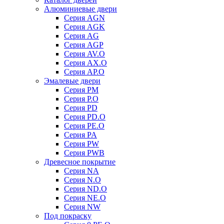
Алюминиевые двери
Серия AGN
Серия AGK
Серия AG
Серия AGP
Серия AV.O
Серия AX.O
Серия AP.O
Эмалевые двери
Серия PM
Серия P.O
Серия PD
Серия PD.O
Серия PE.O
Серия PA
Серия PW
Серия PWB
Древесное покрытие
Серия NA
Серия N.O
Серия ND.O
Серия NE.O
Серия NW
Под покраску