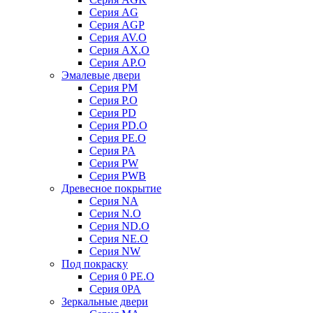
Серия AG
Серия AGP
Серия AV.O
Серия AX.O
Серия AP.O
Эмалевые двери
Серия PM
Серия P.O
Серия PD
Серия PD.O
Серия PE.O
Серия PA
Серия PW
Серия PWB
Древесное покрытие
Серия NA
Серия N.O
Серия ND.O
Серия NE.O
Серия NW
Под покраску
Серия 0 PE.O
Серия 0PA
Зеркальные двери