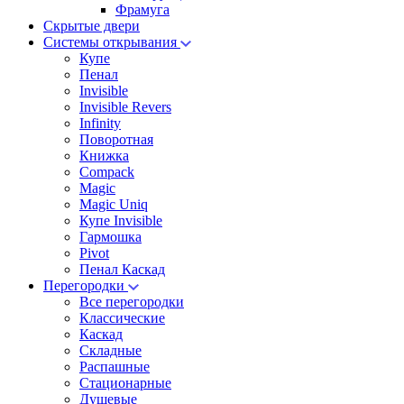
Фрамуга
Скрытые двери
Системы открывания
Купе
Пенал
Invisible
Invisible Revers
Infinity
Поворотная
Книжка
Compack
Magic
Magic Uniq
Купе Invisible
Гармошка
Pivot
Пенал Каскад
Перегородки
Все перегородки
Классические
Каскад
Складные
Распашные
Стационарные
Душевые