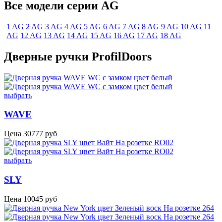
Все модели серии AG
1 AG
2 AG
3 AG
4 AG
5 AG
6 AG
7 AG
8 AG
9 AG
10 AG
11
AG
12 AG
13 AG
14 AG
15 AG
16 AG
17 AG
18 AG
Дверные ручки ProfilDoors
выбрать
WAVE
Цена
30777
руб
выбрать
SLY
Цена
10045
руб