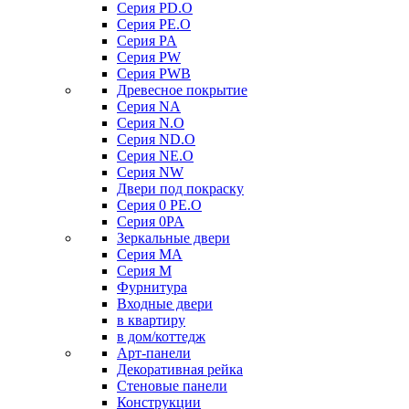
Серия PD.O
Серия PE.O
Серия PA
Серия PW
Серия PWB
Древесное покрытие
Серия NA
Серия N.O
Серия ND.O
Серия NE.O
Серия NW
Двери под покраску
Серия 0 PE.O
Серия 0PA
Зеркальные двери
Серия MA
Серия M
Фурнитура
Входные двери
в квартиру
в дом/коттедж
Арт-панели
Декоративная рейка
Стеновые панели
Конструкции