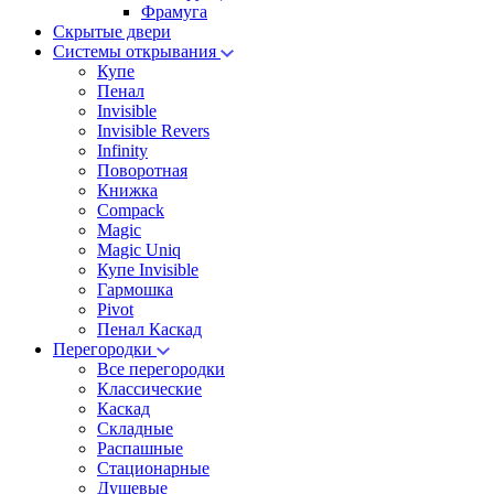
Фрамуга
Скрытые двери
Системы открывания
Купе
Пенал
Invisible
Invisible Revers
Infinity
Поворотная
Книжка
Compack
Magic
Magic Uniq
Купе Invisible
Гармошка
Pivot
Пенал Каскад
Перегородки
Все перегородки
Классические
Каскад
Складные
Распашные
Стационарные
Душевые