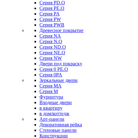
Серия PD.O
Серия PE.O
Серия PA
Серия PW
Серия PWB
Древесное покрытие
Серия NA
Серия N.O
Серия ND.O
Серия NE.O
Серия NW
Двери под покраску
Серия 0 PE.O
Серия 0PA
Зеркальные двери
Серия MA
Серия M
Фурнитура
Входные двери
в квартиру
в дом/коттедж
Арт-панели
Декоративная рейка
Стеновые панели
Конструкции