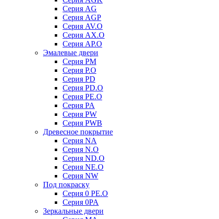
Серия AG
Серия AGP
Серия AV.O
Серия AX.O
Серия AP.O
Эмалевые двери
Серия PM
Серия P.O
Серия PD
Серия PD.O
Серия PE.O
Серия PA
Серия PW
Серия PWB
Древесное покрытие
Серия NA
Серия N.O
Серия ND.O
Серия NE.O
Серия NW
Под покраску
Серия 0 PE.O
Серия 0PA
Зеркальные двери