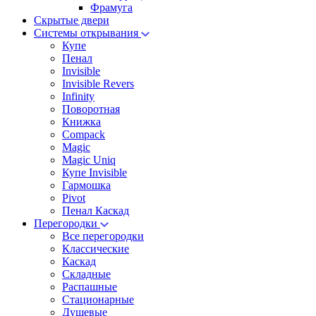
Фрамуга
Скрытые двери
Системы открывания
Купе
Пенал
Invisible
Invisible Revers
Infinity
Поворотная
Книжка
Compack
Magic
Magic Uniq
Купе Invisible
Гармошка
Pivot
Пенал Каскад
Перегородки
Все перегородки
Классические
Каскад
Складные
Распашные
Стационарные
Душевые