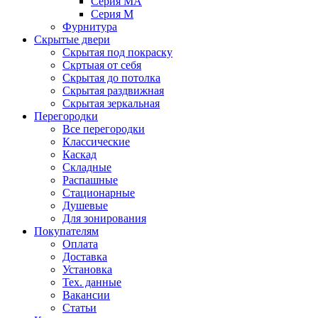
Серия MA
Серия M
Фурнитура
Скрытые двери
Скрытая под покраску
Скртыая от себя
Скрытая до потолка
Скрытая раздвижная
Скрытая зеркальная
Перегородки
Все перегородки
Классические
Каскад
Складные
Распашные
Стационарные
Душевые
Для зонирования
Покупателям
Оплата
Доставка
Установка
Тех. данные
Вакансии
Статьи