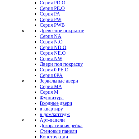
Серия PD.O
Серия PE.O
Серия PA
Серия PW
Серия PWB
Древесное покрытие
Серия NA
Серия N.O
Серия ND.O
Серия NE.O
Серия NW
Двери под покраску
Серия 0 PE.O
Серия 0PA
Зеркальные двери
Серия MA
Серия M
Фурнитура
Входные двери
в квартиру
в дом/коттедж
Арт-панели
Декоративная рейка
Стеновые панели
Конструкции