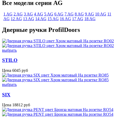
Все модели серии AG
1 AG
2 AG
3 AG
4 AG
5 AG
6 AG
7 AG
8 AG
9 AG
10 AG
11
AG
12 AG
13 AG
14 AG
15 AG
16 AG
17 AG
18 AG
Дверные ручки ProfilDoors
выбрать
STILO
Цена
6045
руб
выбрать
SIX
Цена
18812
руб