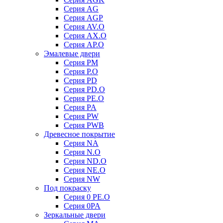
Серия AG
Серия AGP
Серия AV.O
Серия AX.O
Серия AP.O
Эмалевые двери
Серия PM
Серия P.O
Серия PD
Серия PD.O
Серия PE.O
Серия PA
Серия PW
Серия PWB
Древесное покрытие
Серия NA
Серия N.O
Серия ND.O
Серия NE.O
Серия NW
Под покраску
Серия 0 PE.O
Серия 0PA
Зеркальные двери