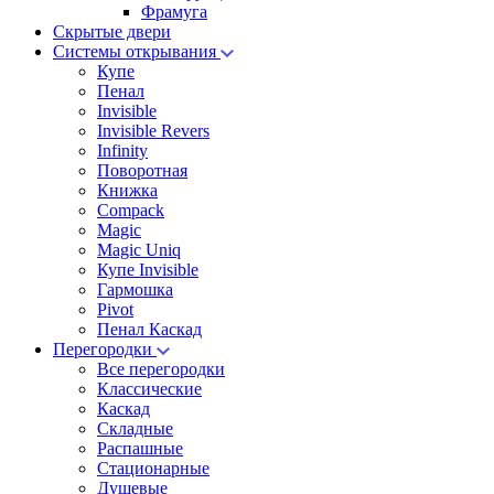
Фрамуга
Скрытые двери
Системы открывания
Купе
Пенал
Invisible
Invisible Revers
Infinity
Поворотная
Книжка
Compack
Magic
Magic Uniq
Купе Invisible
Гармошка
Pivot
Пенал Каскад
Перегородки
Все перегородки
Классические
Каскад
Складные
Распашные
Стационарные
Душевые