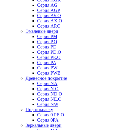
Серия AG
Серия AGP
Серия AV.O
Серия AX.O
Серия AP.O
Эмалевые двери
Серия PM
Серия P.O
Серия PD
Серия PD.O
Серия PE.O
Серия PA
Серия PW
Серия PWB
Древесное покрытие
Серия NA
Серия N.O
Серия ND.O
Серия NE.O
Серия NW
Под покраску
Серия 0 PE.O
Серия 0PA
Зеркальные двери