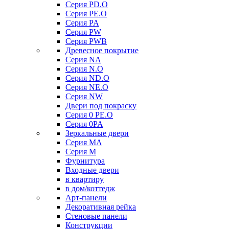
Серия PD.O
Серия PE.O
Серия PA
Серия PW
Серия PWB
Древесное покрытие
Серия NA
Серия N.O
Серия ND.O
Серия NE.O
Серия NW
Двери под покраску
Серия 0 PE.O
Серия 0PA
Зеркальные двери
Серия MA
Серия M
Фурнитура
Входные двери
в квартиру
в дом/коттедж
Арт-панели
Декоративная рейка
Стеновые панели
Конструкции