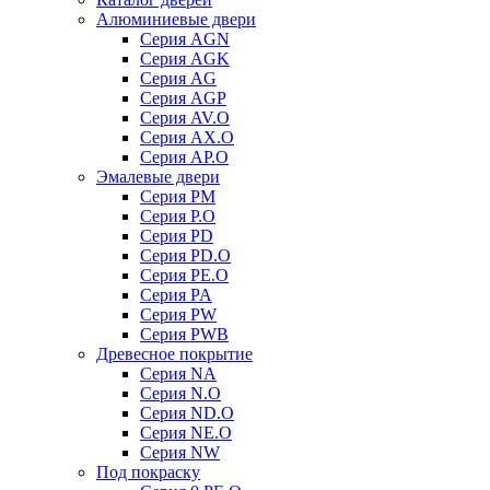
Алюминиевые двери
Серия AGN
Серия AGK
Серия AG
Серия AGP
Серия AV.O
Серия AX.O
Серия AP.O
Эмалевые двери
Серия PM
Серия P.O
Серия PD
Серия PD.O
Серия PE.O
Серия PA
Серия PW
Серия PWB
Древесное покрытие
Серия NA
Серия N.O
Серия ND.O
Серия NE.O
Серия NW
Под покраску