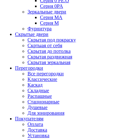
Серия 0 PE.O
Серия 0PA
Зеркальные двери
Серия MA
Серия M
Фурнитура
Скрытые двери
Скрытая под покраску
Скртыая от себя
Скрытая до потолка
Скрытая раздвижная
Скрытая зеркальная
Перегородки
Все перегородки
Классические
Каскад
Складные
Распашные
Стационарные
Душевые
Для зонирования
Покупателям
Оплата
Доставка
Установка