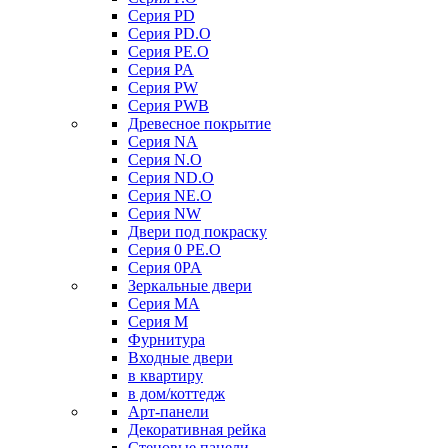
Серия PD
Серия PD.O
Серия PE.O
Серия PA
Серия PW
Серия PWB
Древесное покрытие
Серия NA
Серия N.O
Серия ND.O
Серия NE.O
Серия NW
Двери под покраску
Серия 0 PE.O
Серия 0PA
Зеркальные двери
Серия MA
Серия M
Фурнитура
Входные двери
в квартиру
в дом/коттедж
Арт-панели
Декоративная рейка
Стеновые панели