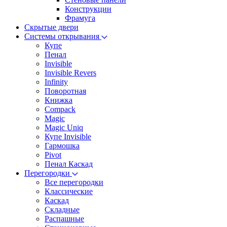
Конструкции
Фрамуга
Скрытые двери
Системы открывания
Купе
Пенал
Invisible
Invisible Revers
Infinity
Поворотная
Книжка
Compack
Magic
Magic Uniq
Купе Invisible
Гармошка
Pivot
Пенал Каскад
Перегородки
Все перегородки
Классические
Каскад
Складные
Распашные