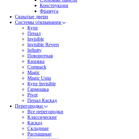
Конструкции
Фрамуга
Скрытые двери
Системы открывания
Купе
Пенал
Invisible
Invisible Revers
Infinity
Поворотная
Книжка
Compack
Magic
Magic Uniq
Купе Invisible
Гармошка
Pivot
Пенал Каскад
Перегородки
Все перегородки
Классические
Каскад
Складные
Распашные