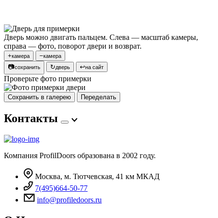
Дверь можно двигать пальцем. Слева — масштаб камеры,
справа — фото, поворот двери и возврат.
+
−
камера
камера
📷
↻
↩
сохранить
дверь
на сайт
Проверьте фото примерки
Сохранить в галерею
Переделать
Контакты
Компания ProfilDoors образована в 2002 году.
Москва, м. Тютчевская, 41 км МКАД
7(495)664-50-77
info@profiledoors.ru