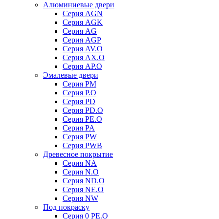
Алюминиевые двери
Серия AGN
Серия AGK
Серия AG
Серия AGP
Серия AV.O
Серия AX.O
Серия AP.O
Эмалевые двери
Серия PM
Серия P.O
Серия PD
Серия PD.O
Серия PE.O
Серия PA
Серия PW
Серия PWB
Древесное покрытие
Серия NA
Серия N.O
Серия ND.O
Серия NE.O
Серия NW
Под покраску
Серия 0 PE.O