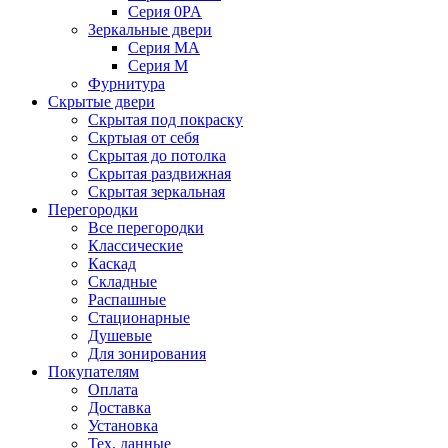
Серия 0PA
Зеркальные двери
Серия MA
Серия M
Фурнитура
Скрытые двери
Скрытая под покраску
Скртыая от себя
Скрытая до потолка
Скрытая раздвижная
Скрытая зеркальная
Перегородки
Все перегородки
Классические
Каскад
Складные
Распашные
Стационарные
Душевые
Для зонирования
Покупателям
Оплата
Доставка
Установка
Тех. данные