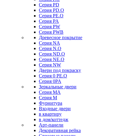
Серия PD
Серия PD.O
Серия PE.O
Серия PA
Серия PW
Серия PWB
Древесное покрытие
Серия NA
Серия N.O
Серия ND.O
Серия NE.O
Серия NW
Двери под покраску
Серия 0 PE.O
Серия 0PA
Зеркальные двери
Серия MA
Серия M
Фурнитура
Входные двери
в квартиру
в дом/коттедж
Арт-панели
Декоративная рейка
Стеновые панели