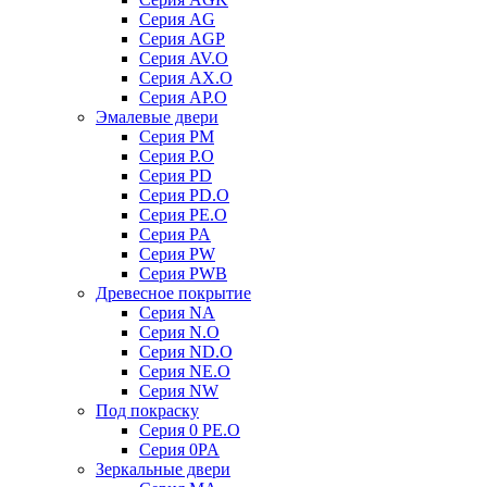
Серия AG
Серия AGP
Серия AV.O
Серия AX.O
Серия AP.O
Эмалевые двери
Серия PM
Серия P.O
Серия PD
Серия PD.O
Серия PE.O
Серия PA
Серия PW
Серия PWB
Древесное покрытие
Серия NA
Серия N.O
Серия ND.O
Серия NE.O
Серия NW
Под покраску
Серия 0 PE.O
Серия 0PA
Зеркальные двери