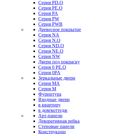
Серия PD.O
Серия PE.O
Серия PA
Серия PW
Серия PWB
Древесное покрытие
Серия NA
Серия N.O
Серия ND.O
Серия NE.O
Серия NW
Двери под покраску
Серия 0 PE.O
Серия 0PA
Зеркальные двери
Серия MA
Серия M
Фурнитура
Входные двери
в квартиру
в дом/коттедж
Арт-панели
Декоративная рейка
Стеновые панели
Конструкции