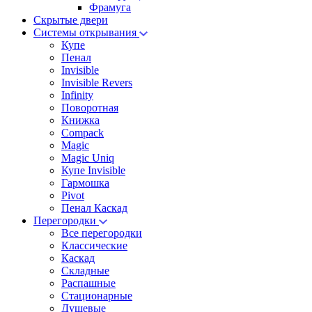
Фрамуга
Скрытые двери
Системы открывания
Купе
Пенал
Invisible
Invisible Revers
Infinity
Поворотная
Книжка
Compack
Magic
Magic Uniq
Купе Invisible
Гармошка
Pivot
Пенал Каскад
Перегородки
Все перегородки
Классические
Каскад
Складные
Распашные
Стационарные
Душевые