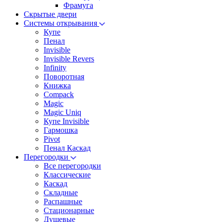
Фрамуга
Скрытые двери
Системы открывания
Купе
Пенал
Invisible
Invisible Revers
Infinity
Поворотная
Книжка
Compack
Magic
Magic Uniq
Купе Invisible
Гармошка
Pivot
Пенал Каскад
Перегородки
Все перегородки
Классические
Каскад
Складные
Распашные
Стационарные
Душевые