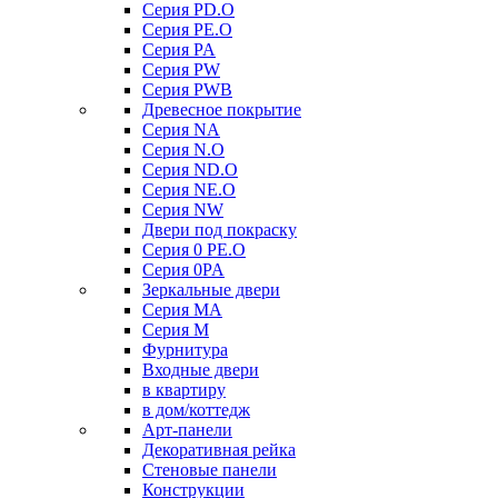
Серия PD.O
Серия PE.O
Серия PA
Серия PW
Серия PWB
Древесное покрытие
Серия NA
Серия N.O
Серия ND.O
Серия NE.O
Серия NW
Двери под покраску
Серия 0 PE.O
Серия 0PA
Зеркальные двери
Серия MA
Серия M
Фурнитура
Входные двери
в квартиру
в дом/коттедж
Арт-панели
Декоративная рейка
Стеновые панели
Конструкции