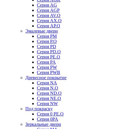
Серия AG
Серия AGP
Серия AV.O
Серия AX.O
Серия AP.O
Эмалевые двери
Серия PM
Серия P.O
Серия PD
Серия PD.O
Серия PE.O
Серия PA
Серия PW
Серия PWB
Древесное покрытие
Серия NA
Серия N.O
Серия ND.O
Серия NE.O
Серия NW
Под покраску
Серия 0 PE.O
Серия 0PA
Зеркальные двери