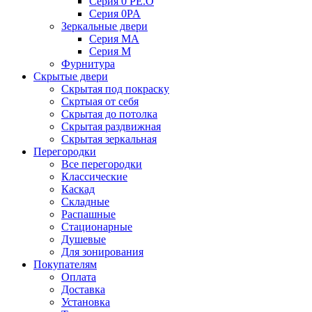
Серия 0 PE.O
Серия 0PA
Зеркальные двери
Серия MA
Серия M
Фурнитура
Скрытые двери
Скрытая под покраску
Скртыая от себя
Скрытая до потолка
Скрытая раздвижная
Скрытая зеркальная
Перегородки
Все перегородки
Классические
Каскад
Складные
Распашные
Стационарные
Душевые
Для зонирования
Покупателям
Оплата
Доставка
Установка