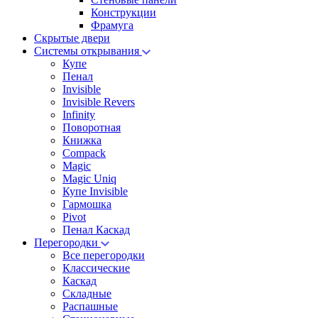
Конструкции
Фрамуга
Скрытые двери
Системы открывания
Купе
Пенал
Invisible
Invisible Revers
Infinity
Поворотная
Книжка
Compack
Magic
Magic Uniq
Купе Invisible
Гармошка
Pivot
Пенал Каскад
Перегородки
Все перегородки
Классические
Каскад
Складные
Распашные