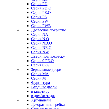
Серия PD
Серия PD.O
Серия PE.O
Серия PA
Серия PW
Серия PWB
Древесное покрытие
Серия NA
Серия N.O
Серия ND.O
Серия NE.O
Серия NW
Двери под покраску
Серия 0 PE.O
Серия 0PA
Зеркальные двери
Серия MA
Серия M
Фурнитура
Входные двери
в квартиру
в дом/коттедж
Арт-панели
Декоративная рейка
Стеновые панели