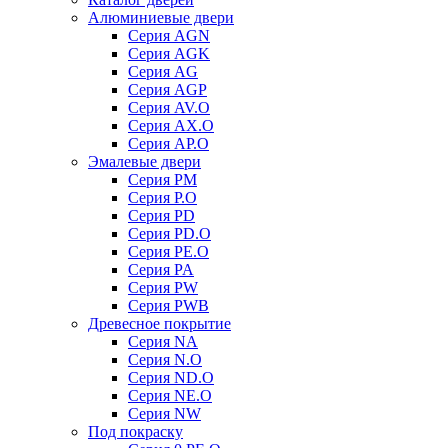
Алюминиевые двери
Серия AGN
Серия AGK
Серия AG
Серия AGP
Серия AV.O
Серия AX.O
Серия AP.O
Эмалевые двери
Серия PM
Серия P.O
Серия PD
Серия PD.O
Серия PE.O
Серия PA
Серия PW
Серия PWB
Древесное покрытие
Серия NA
Серия N.O
Серия ND.O
Серия NE.O
Серия NW
Под покраску