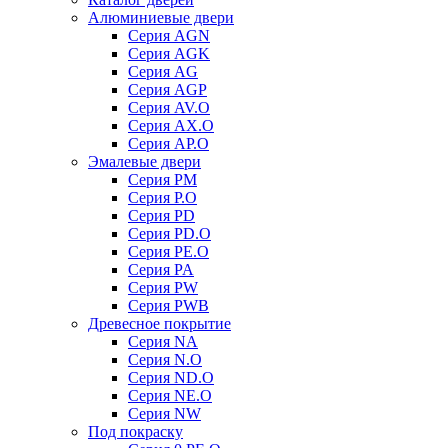
Алюминиевые двери
Серия AGN
Серия AGK
Серия AG
Серия AGP
Серия AV.O
Серия AX.O
Серия AP.O
Эмалевые двери
Серия PM
Серия P.O
Серия PD
Серия PD.O
Серия PE.O
Серия PA
Серия PW
Серия PWB
Древесное покрытие
Серия NA
Серия N.O
Серия ND.O
Серия NE.O
Серия NW
Под покраску