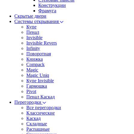
Конструкции
Фрамуга
Скрытые двери
Системы открывания
Купе
Пенал
Invisible
Invisible Revers
Infinity
Поворотная
Книжка
Compack
Magic
Magic Uniq
Купе Invisible
Гармошка
Pivot
Пенал Каскад
Перегородки
Все перегородки
Классические
Каскад
Складные
Распашные