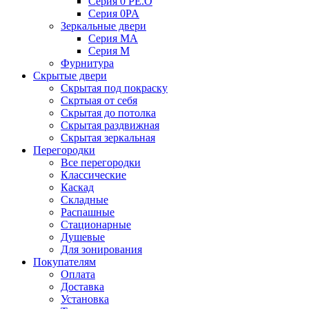
Серия 0 PE.O
Серия 0PA
Зеркальные двери
Серия MA
Серия M
Фурнитура
Скрытые двери
Скрытая под покраску
Скртыая от себя
Скрытая до потолка
Скрытая раздвижная
Скрытая зеркальная
Перегородки
Все перегородки
Классические
Каскад
Складные
Распашные
Стационарные
Душевые
Для зонирования
Покупателям
Оплата
Доставка
Установка