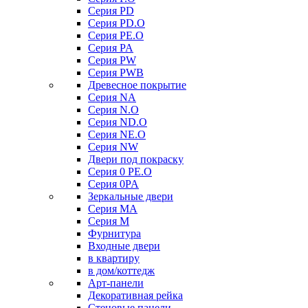
Серия PD
Серия PD.O
Серия PE.O
Серия PA
Серия PW
Серия PWB
Древесное покрытие
Серия NA
Серия N.O
Серия ND.O
Серия NE.O
Серия NW
Двери под покраску
Серия 0 PE.O
Серия 0PA
Зеркальные двери
Серия MA
Серия M
Фурнитура
Входные двери
в квартиру
в дом/коттедж
Арт-панели
Декоративная рейка
Стеновые панели