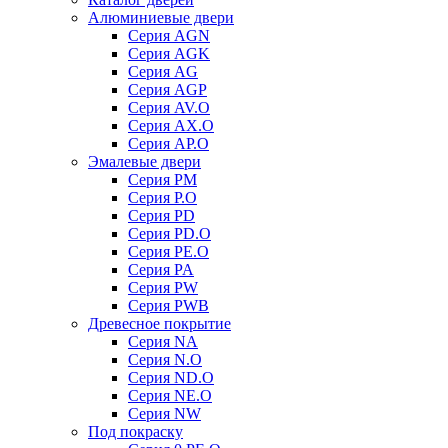
Алюминиевые двери
Серия AGN
Серия AGK
Серия AG
Серия AGP
Серия AV.O
Серия AX.O
Серия AP.O
Эмалевые двери
Серия PM
Серия P.O
Серия PD
Серия PD.O
Серия PE.O
Серия PA
Серия PW
Серия PWB
Древесное покрытие
Серия NA
Серия N.O
Серия ND.O
Серия NE.O
Серия NW
Под покраску