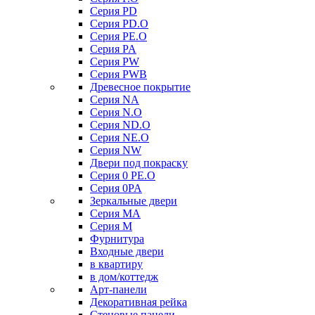
Серия PD
Серия PD.O
Серия PE.O
Серия PA
Серия PW
Серия PWB
Древесное покрытие
Серия NA
Серия N.O
Серия ND.O
Серия NE.O
Серия NW
Двери под покраску
Серия 0 PE.O
Серия 0PA
Зеркальные двери
Серия MA
Серия M
Фурнитура
Входные двери
в квартиру
в дом/коттедж
Арт-панели
Декоративная рейка
Стеновые панели