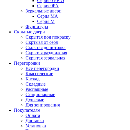
Серия 0 PE.O
Серия 0PA
Зеркальные двери
Серия MA
Серия M
Фурнитура
Скрытые двери
Скрытая под покраску
Скртыая от себя
Скрытая до потолка
Скрытая раздвижная
Скрытая зеркальная
Перегородки
Все перегородки
Классические
Каскад
Складные
Распашные
Стационарные
Душевые
Для зонирования
Покупателям
Оплата
Доставка
Установка