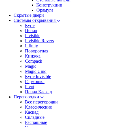
Конструкции
Фрамуга
Скрытые двери
Системы открывания
Купе
Пенал
Invisible
Invisible Revers
Infinity
Поворотная
Книжка
Compack
Magic
Magic Uniq
Купе Invisible
Гармошка
Pivot
Пенал Каскад
Перегородки
Все перегородки
Классические
Каскад
Складные
Распашные