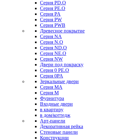
Серия PD.O
Серия PE.O
Серия PA
Серия PW
Серия PWB
Древесное покрытие
Серия NA
Серия N.O
Серия ND.O
Серия NE.O
Серия NW
Двери под покраску
Серия 0 PE.O
Серия 0PA
Зеркальные двери
Серия MA
Серия M
Фурнитура
Входные двери
в квартиру
в дом/коттедж
Арт-панели
Декоративная рейка
Стеновые панели
Конструкции