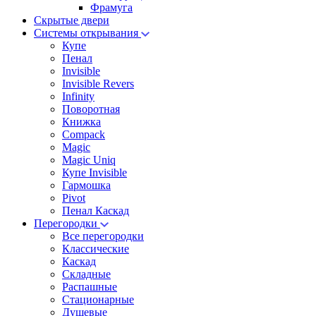
Фрамуга
Скрытые двери
Системы открывания
Купе
Пенал
Invisible
Invisible Revers
Infinity
Поворотная
Книжка
Compack
Magic
Magic Uniq
Купе Invisible
Гармошка
Pivot
Пенал Каскад
Перегородки
Все перегородки
Классические
Каскад
Складные
Распашные
Стационарные
Душевые