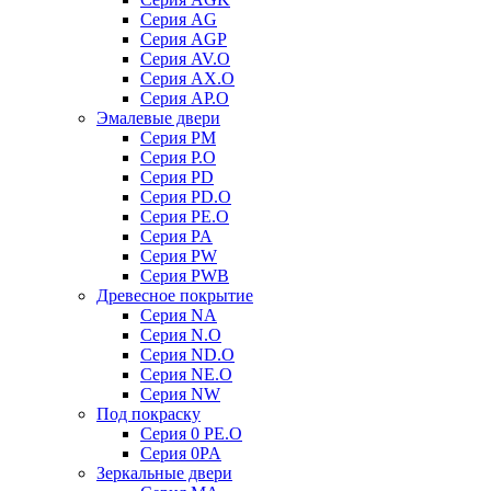
Серия AG
Серия AGP
Серия AV.O
Серия AX.O
Серия AP.O
Эмалевые двери
Серия PM
Серия P.O
Серия PD
Серия PD.O
Серия PE.O
Серия PA
Серия PW
Серия PWB
Древесное покрытие
Серия NA
Серия N.O
Серия ND.O
Серия NE.O
Серия NW
Под покраску
Серия 0 PE.O
Серия 0PA
Зеркальные двери