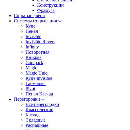
Конструкции
Фрамуга
Скрытые двери
Системы открывания
Купе
Пенал
Invisible
Invisible Revers
Infinity
Поворотная
Книжка
Compack
Magic
Magic Uniq
Купе Invisible
Гармошка
Pivot
Пенал Каскад
Перегородки
Все перегородки
Классические
Каскад
Складные
Распашные