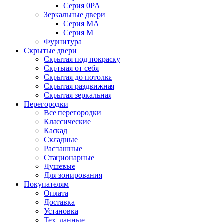
Серия 0PA
Зеркальные двери
Серия MA
Серия M
Фурнитура
Скрытые двери
Скрытая под покраску
Скртыая от себя
Скрытая до потолка
Скрытая раздвижная
Скрытая зеркальная
Перегородки
Все перегородки
Классические
Каскад
Складные
Распашные
Стационарные
Душевые
Для зонирования
Покупателям
Оплата
Доставка
Установка
Тех. данные