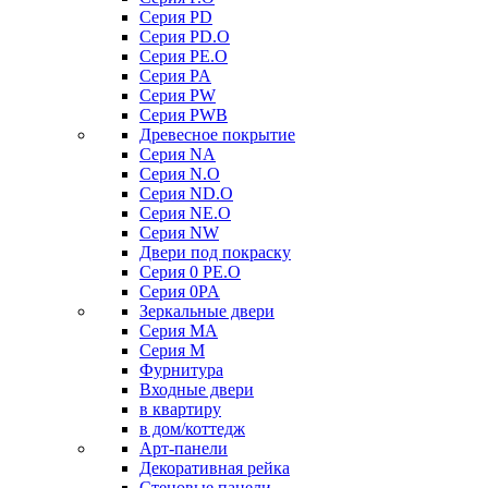
Серия PD
Серия PD.O
Серия PE.O
Серия PA
Серия PW
Серия PWB
Древесное покрытие
Серия NA
Серия N.O
Серия ND.O
Серия NE.O
Серия NW
Двери под покраску
Серия 0 PE.O
Серия 0PA
Зеркальные двери
Серия MA
Серия M
Фурнитура
Входные двери
в квартиру
в дом/коттедж
Арт-панели
Декоративная рейка
Стеновые панели