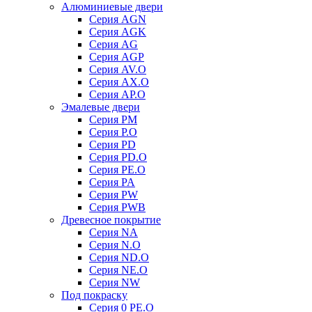
Алюминиевые двери
Серия AGN
Серия AGK
Серия AG
Серия AGP
Серия AV.O
Серия AX.O
Серия AP.O
Эмалевые двери
Серия PM
Серия P.O
Серия PD
Серия PD.O
Серия PE.O
Серия PA
Серия PW
Серия PWB
Древесное покрытие
Серия NA
Серия N.O
Серия ND.O
Серия NE.O
Серия NW
Под покраску
Серия 0 PE.O