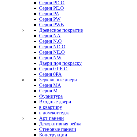
Серия PD.O
Серия PE.O
Серия PA
Серия PW
Серия PWB
Древесное покрытие
Серия NA
Серия N.O
Серия ND.O
Серия NE.O
Серия NW
Двери под покраску
Серия 0 PE.O
Серия 0PA
Зеркальные двери
Серия MA
Серия M
Фурнитура
Входные двери
в квартиру
в дом/коттедж
Арт-панели
Декоративная рейка
Стеновые панели
Конструкции