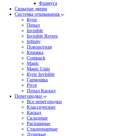
Фрамуга
Скрытые двери
Системы открывания
Купе
Пенал
Invisible
Invisible Revers
Infinity
Поворотная
Книжка
Compack
Magic
Magic Uniq
Купе Invisible
Гармошка
Pivot
Пенал Каскад
Перегородки
Все перегородки
Классические
Каскад
Складные
Распашные
Стационарные
Душевые