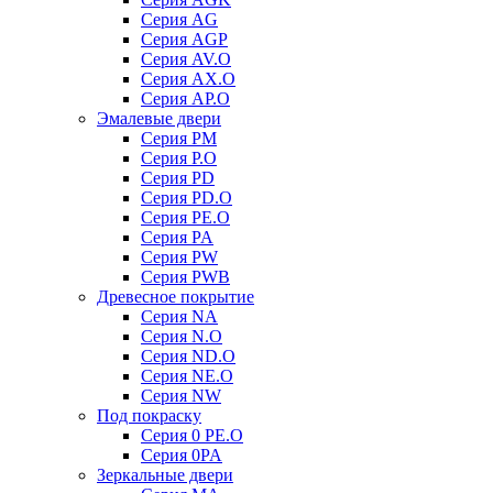
Серия AG
Серия AGP
Серия AV.O
Серия AX.O
Серия AP.O
Эмалевые двери
Серия PM
Серия P.O
Серия PD
Серия PD.O
Серия PE.O
Серия PA
Серия PW
Серия PWB
Древесное покрытие
Серия NA
Серия N.O
Серия ND.O
Серия NE.O
Серия NW
Под покраску
Серия 0 PE.O
Серия 0PA
Зеркальные двери