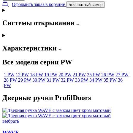
Оформить заказ в корзине
Бесплатный замер
Системы открывания
Характеристики
Все модели серии PW
1 PW
12 PW
18 PW
19 PW
20 PW
21 PW
25 PW
26 PW
27 PW
28 PW
29 PW
30 PW
31 PW
32 PW
33 PW
34 PW
35 PW
36
PW
Дверные ручки ProfilDoors
выбрать
WAVE