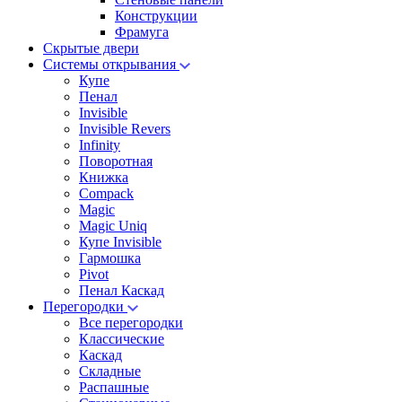
Конструкции
Фрамуга
Скрытые двери
Системы открывания
Купе
Пенал
Invisible
Invisible Revers
Infinity
Поворотная
Книжка
Compack
Magic
Magic Uniq
Купе Invisible
Гармошка
Pivot
Пенал Каскад
Перегородки
Все перегородки
Классические
Каскад
Складные
Распашные