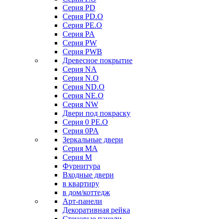
Серия PD
Серия PD.O
Серия PE.O
Серия PA
Серия PW
Серия PWB
Древесное покрытие
Серия NA
Серия N.O
Серия ND.O
Серия NE.O
Серия NW
Двери под покраску
Серия 0 PE.O
Серия 0PA
Зеркальные двери
Серия MA
Серия M
Фурнитура
Входные двери
в квартиру
в дом/коттедж
Арт-панели
Декоративная рейка
Стеновые панели