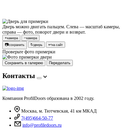
Дверь можно двигать пальцем. Слева — масштаб камеры,
справа — фото, поворот двери и возврат.
+
−
камера
камера
📷
↻
↩
сохранить
дверь
на сайт
Проверьте фото примерки
Сохранить в галерею
Переделать
Контакты
Компания ProfilDoors образована в 2002 году.
Москва, м. Тютчевская, 41 км МКАД
7(495)664-50-77
info@profiledoors.ru