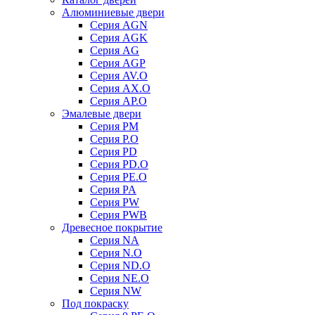
Алюминиевые двери
Серия AGN
Серия AGK
Серия AG
Серия AGP
Серия AV.O
Серия AX.O
Серия AP.O
Эмалевые двери
Серия PM
Серия P.O
Серия PD
Серия PD.O
Серия PE.O
Серия PA
Серия PW
Серия PWB
Древесное покрытие
Серия NA
Серия N.O
Серия ND.O
Серия NE.O
Серия NW
Под покраску