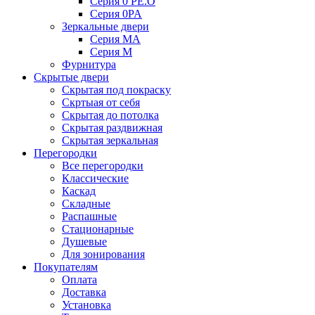
Серия 0 PE.O
Серия 0PA
Зеркальные двери
Серия MA
Серия M
Фурнитура
Скрытые двери
Скрытая под покраску
Скртыая от себя
Скрытая до потолка
Скрытая раздвижная
Скрытая зеркальная
Перегородки
Все перегородки
Классические
Каскад
Складные
Распашные
Стационарные
Душевые
Для зонирования
Покупателям
Оплата
Доставка
Установка