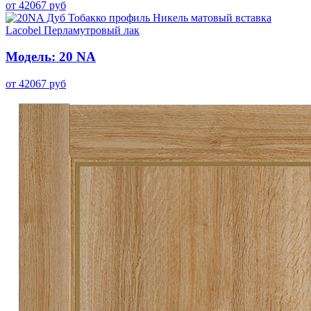
от
42067
руб
Модель: 20 NA
от
42067
руб