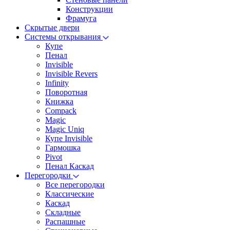
Конструкции
Фрамуга
Скрытые двери
Системы открывания
Купе
Пенал
Invisible
Invisible Revers
Infinity
Поворотная
Книжка
Compack
Magic
Magic Uniq
Купе Invisible
Гармошка
Pivot
Пенал Каскад
Перегородки
Все перегородки
Классические
Каскад
Складные
Распашные