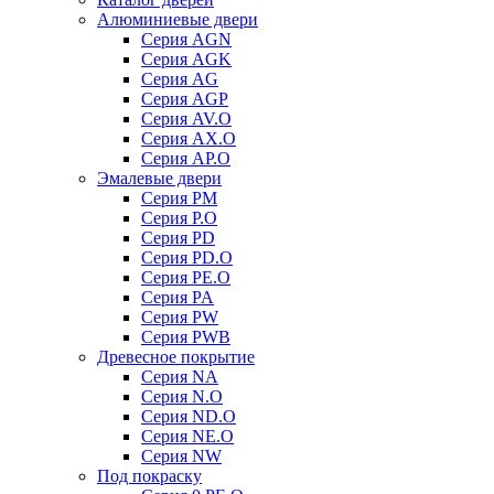
Алюминиевые двери
Серия AGN
Серия AGK
Серия AG
Серия AGP
Серия AV.O
Серия AX.O
Серия AP.O
Эмалевые двери
Серия PM
Серия P.O
Серия PD
Серия PD.O
Серия PE.O
Серия PA
Серия PW
Серия PWB
Древесное покрытие
Серия NA
Серия N.O
Серия ND.O
Серия NE.O
Серия NW
Под покраску