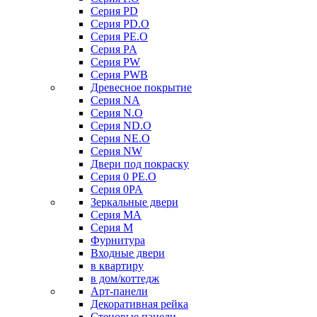
Серия PD
Серия PD.O
Серия PE.O
Серия PA
Серия PW
Серия PWB
Древесное покрытие
Серия NA
Серия N.O
Серия ND.O
Серия NE.O
Серия NW
Двери под покраску
Серия 0 PE.O
Серия 0PA
Зеркальные двери
Серия MA
Серия M
Фурнитура
Входные двери
в квартиру
в дом/коттедж
Арт-панели
Декоративная рейка
Стеновые панели