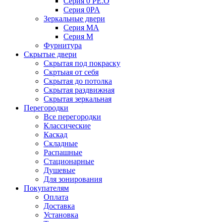
Серия 0 PE.O
Серия 0PA
Зеркальные двери
Серия MA
Серия M
Фурнитура
Скрытые двери
Скрытая под покраску
Скртыая от себя
Скрытая до потолка
Скрытая раздвижная
Скрытая зеркальная
Перегородки
Все перегородки
Классические
Каскад
Складные
Распашные
Стационарные
Душевые
Для зонирования
Покупателям
Оплата
Доставка
Установка