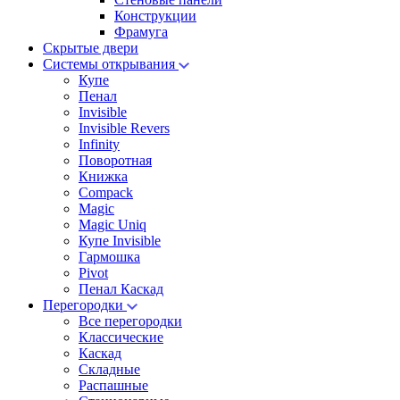
Конструкции
Фрамуга
Скрытые двери
Системы открывания
Купе
Пенал
Invisible
Invisible Revers
Infinity
Поворотная
Книжка
Compack
Magic
Magic Uniq
Купе Invisible
Гармошка
Pivot
Пенал Каскад
Перегородки
Все перегородки
Классические
Каскад
Складные
Распашные