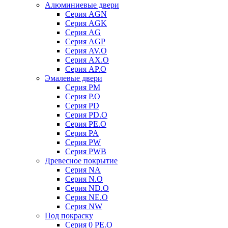
Алюминиевые двери
Серия AGN
Серия AGK
Серия AG
Серия AGP
Серия AV.O
Серия AX.O
Серия AP.O
Эмалевые двери
Серия PM
Серия P.O
Серия PD
Серия PD.O
Серия PE.O
Серия PA
Серия PW
Серия PWB
Древесное покрытие
Серия NA
Серия N.O
Серия ND.O
Серия NE.O
Серия NW
Под покраску
Серия 0 PE.O