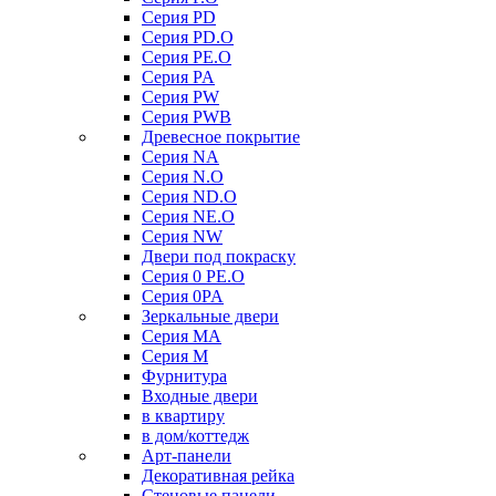
Серия PD
Серия PD.O
Серия PE.O
Серия PA
Серия PW
Серия PWB
Древесное покрытие
Серия NA
Серия N.O
Серия ND.O
Серия NE.O
Серия NW
Двери под покраску
Серия 0 PE.O
Серия 0PA
Зеркальные двери
Серия MA
Серия M
Фурнитура
Входные двери
в квартиру
в дом/коттедж
Арт-панели
Декоративная рейка
Стеновые панели