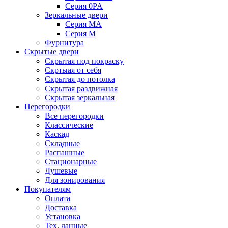
Серия 0PA
Зеркальные двери
Серия MA
Серия M
Фурнитура
Скрытые двери
Скрытая под покраску
Скртыая от себя
Скрытая до потолка
Скрытая раздвижная
Скрытая зеркальная
Перегородки
Все перегородки
Классические
Каскад
Складные
Распашные
Стационарные
Душевые
Для зонирования
Покупателям
Оплата
Доставка
Установка
Тех. данные