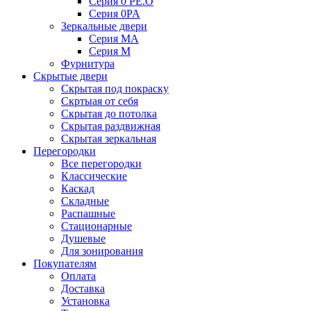
Серия 0 PE.O
Серия 0PA
Зеркальные двери
Серия MA
Серия M
Фурнитура
Скрытые двери
Скрытая под покраску
Скртыая от себя
Скрытая до потолка
Скрытая раздвижная
Скрытая зеркальная
Перегородки
Все перегородки
Классические
Каскад
Складные
Распашные
Стационарные
Душевые
Для зонирования
Покупателям
Оплата
Доставка
Установка