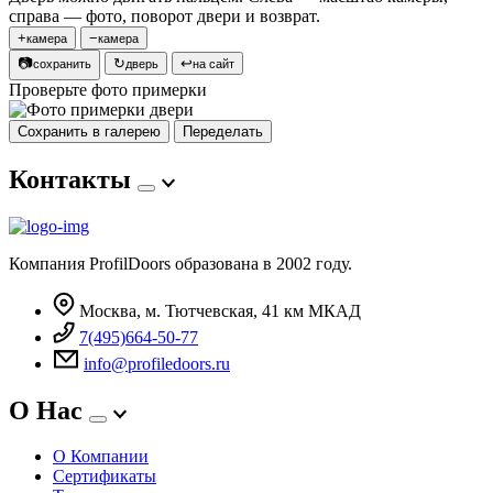
справа — фото, поворот двери и возврат.
+
−
камера
камера
📷
↻
↩
сохранить
дверь
на сайт
Проверьте фото примерки
Сохранить в галерею
Переделать
Контакты
Компания ProfilDoors образована в 2002 году.
Москва, м. Тютчевская, 41 км МКАД
7(495)664-50-77
info@profiledoors.ru
О Нас
О Компании
Сертификаты