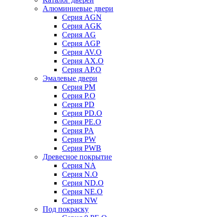
Алюминиевые двери
Серия AGN
Серия AGK
Серия AG
Серия AGP
Серия AV.O
Серия AX.O
Серия AP.O
Эмалевые двери
Серия PM
Серия P.O
Серия PD
Серия PD.O
Серия PE.O
Серия PA
Серия PW
Серия PWB
Древесное покрытие
Серия NA
Серия N.O
Серия ND.O
Серия NE.O
Серия NW
Под покраску