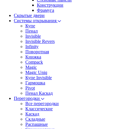
Конструкции
Фрамуга
Скрытые двери
Системы открывания
Купе
Пенал
Invisible
Invisible Revers
Infinity
Поворотная
Книжка
Compack
Magic
Magic Uniq
Купе Invisible
Гармошка
Pivot
Пенал Каскад
Перегородки
Все перегородки
Классические
Каскад
Складные
Распашные