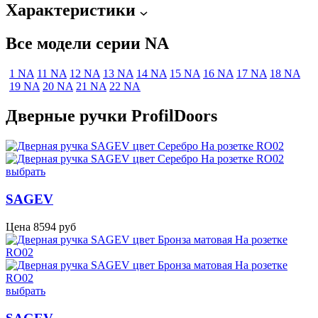
Характеристики
Все модели серии NA
1 NA
11 NA
12 NA
13 NA
14 NA
15 NA
16 NA
17 NA
18 NA
19 NA
20 NA
21 NA
22 NA
Дверные ручки ProfilDoors
выбрать
SAGEV
Цена
8594
руб
выбрать