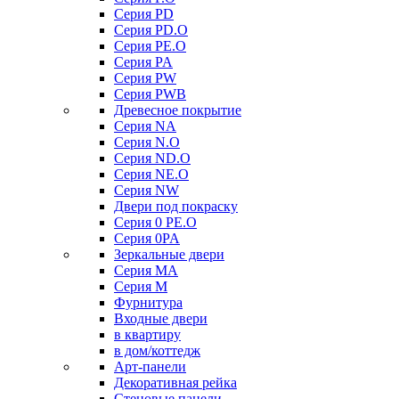
Серия PD
Серия PD.O
Серия PE.O
Серия PA
Серия PW
Серия PWB
Древесное покрытие
Серия NA
Серия N.O
Серия ND.O
Серия NE.O
Серия NW
Двери под покраску
Серия 0 PE.O
Серия 0PA
Зеркальные двери
Серия MA
Серия M
Фурнитура
Входные двери
в квартиру
в дом/коттедж
Арт-панели
Декоративная рейка
Стеновые панели