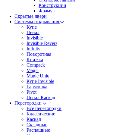
Конструкции
Фрамуга
Скрытые двери
Системы открывания
Купе
Пенал
Invisible
Invisible Revers
Infinity
Поворотная
Книжка
Compack
Magic
Magic Uniq
Купе Invisible
Гармошка
Pivot
Пенал Каскад
Перегородки
Все перегородки
Классические
Каскад
Складные
Распашные