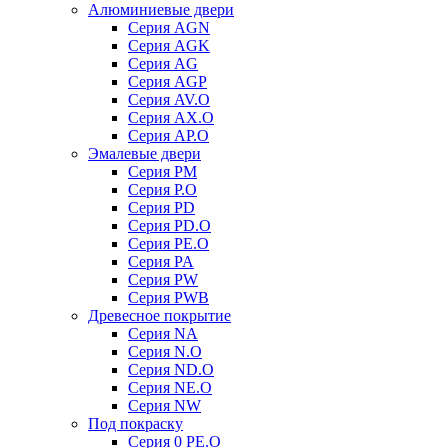
Алюминиевые двери
Серия AGN
Серия AGK
Серия AG
Серия AGP
Серия AV.O
Серия AX.O
Серия AP.O
Эмалевые двери
Серия PM
Серия P.O
Серия PD
Серия PD.O
Серия PE.O
Серия PA
Серия PW
Серия PWB
Древесное покрытие
Серия NA
Серия N.O
Серия ND.O
Серия NE.O
Серия NW
Под покраску
Серия 0 PE.O