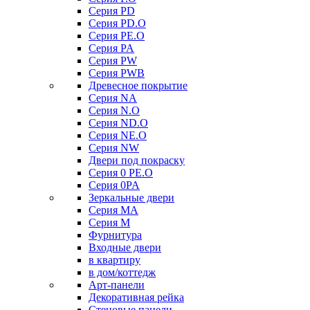
Серия PD
Серия PD.O
Серия PE.O
Серия PA
Серия PW
Серия PWB
Древесное покрытие
Серия NA
Серия N.O
Серия ND.O
Серия NE.O
Серия NW
Двери под покраску
Серия 0 PE.O
Серия 0PA
Зеркальные двери
Серия MA
Серия M
Фурнитура
Входные двери
в квартиру
в дом/коттедж
Арт-панели
Декоративная рейка
Стеновые панели