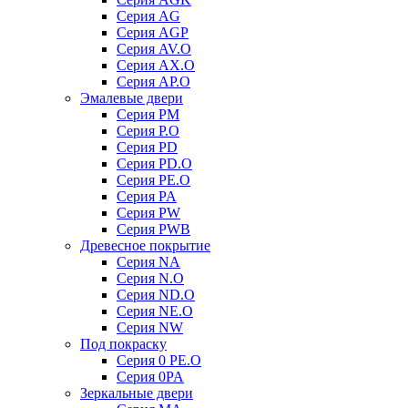
Серия AG
Серия AGP
Серия AV.O
Серия AX.O
Серия AP.O
Эмалевые двери
Серия PM
Серия P.O
Серия PD
Серия PD.O
Серия PE.O
Серия PA
Серия PW
Серия PWB
Древесное покрытие
Серия NA
Серия N.O
Серия ND.O
Серия NE.O
Серия NW
Под покраску
Серия 0 PE.O
Серия 0PA
Зеркальные двери