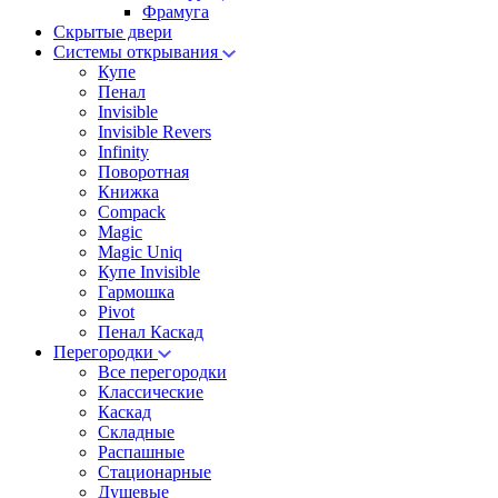
Фрамуга
Скрытые двери
Системы открывания
Купе
Пенал
Invisible
Invisible Revers
Infinity
Поворотная
Книжка
Compack
Magic
Magic Uniq
Купе Invisible
Гармошка
Pivot
Пенал Каскад
Перегородки
Все перегородки
Классические
Каскад
Складные
Распашные
Стационарные
Душевые