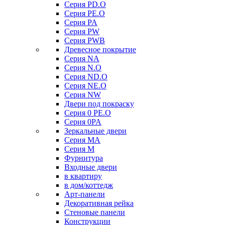
Серия PD.O
Серия PE.O
Серия PA
Серия PW
Серия PWB
Древесное покрытие
Серия NA
Серия N.O
Серия ND.O
Серия NE.O
Серия NW
Двери под покраску
Серия 0 PE.O
Серия 0PA
Зеркальные двери
Серия MA
Серия M
Фурнитура
Входные двери
в квартиру
в дом/коттедж
Арт-панели
Декоративная рейка
Стеновые панели
Конструкции