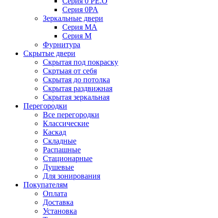
Серия 0 PE.O
Серия 0PA
Зеркальные двери
Серия MA
Серия M
Фурнитура
Скрытые двери
Скрытая под покраску
Скртыая от себя
Скрытая до потолка
Скрытая раздвижная
Скрытая зеркальная
Перегородки
Все перегородки
Классические
Каскад
Складные
Распашные
Стационарные
Душевые
Для зонирования
Покупателям
Оплата
Доставка
Установка