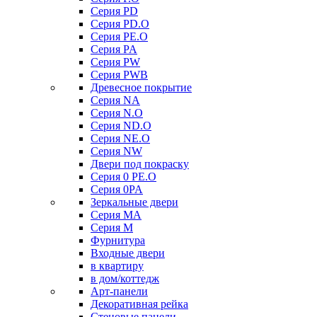
Серия PD
Серия PD.O
Серия PE.O
Серия PA
Серия PW
Серия PWB
Древесное покрытие
Серия NA
Серия N.O
Серия ND.O
Серия NE.O
Серия NW
Двери под покраску
Серия 0 PE.O
Серия 0PA
Зеркальные двери
Серия MA
Серия M
Фурнитура
Входные двери
в квартиру
в дом/коттедж
Арт-панели
Декоративная рейка
Стеновые панели