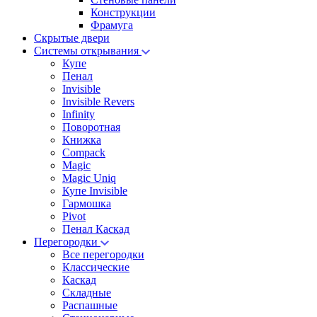
Конструкции
Фрамуга
Скрытые двери
Системы открывания
Купе
Пенал
Invisible
Invisible Revers
Infinity
Поворотная
Книжка
Compack
Magic
Magic Uniq
Купе Invisible
Гармошка
Pivot
Пенал Каскад
Перегородки
Все перегородки
Классические
Каскад
Складные
Распашные