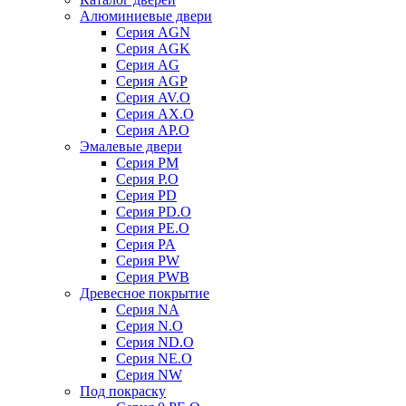
Алюминиевые двери
Серия AGN
Серия AGK
Серия AG
Серия AGP
Серия AV.O
Серия AX.O
Серия AP.O
Эмалевые двери
Серия PM
Серия P.O
Серия PD
Серия PD.O
Серия PE.O
Серия PA
Серия PW
Серия PWB
Древесное покрытие
Серия NA
Серия N.O
Серия ND.O
Серия NE.O
Серия NW
Под покраску