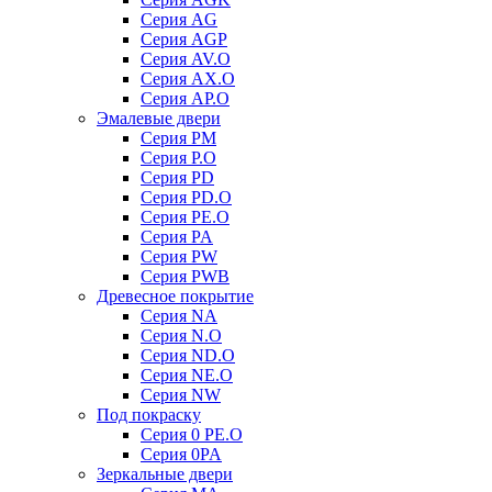
Серия AG
Серия AGP
Серия AV.O
Серия AX.O
Серия AP.O
Эмалевые двери
Серия PM
Серия P.O
Серия PD
Серия PD.O
Серия PE.O
Серия PA
Серия PW
Серия PWB
Древесное покрытие
Серия NA
Серия N.O
Серия ND.O
Серия NE.O
Серия NW
Под покраску
Серия 0 PE.O
Серия 0PA
Зеркальные двери