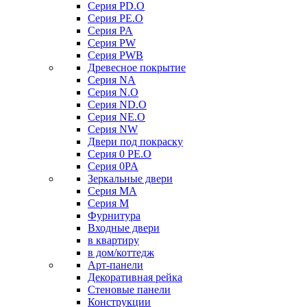
Серия PD.O
Серия PE.O
Серия PA
Серия PW
Серия PWB
Древесное покрытие
Серия NA
Серия N.O
Серия ND.O
Серия NE.O
Серия NW
Двери под покраску
Серия 0 PE.O
Серия 0PA
Зеркальные двери
Серия MA
Серия M
Фурнитура
Входные двери
в квартиру
в дом/коттедж
Арт-панели
Декоративная рейка
Стеновые панели
Конструкции