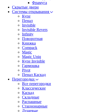
Фрамуга
Скрытые двери
Системы открывания
Купе
Пенал
Invisible
Invisible Revers
Infinity
Поворотная
Книжка
Compack
Magic
Magic Uniq
Купе Invisible
Гармошка
Pivot
Пенал Каскад
Перегородки
Все перегородки
Классические
Каскад
Складные
Распашные
Стационарные
Душевые