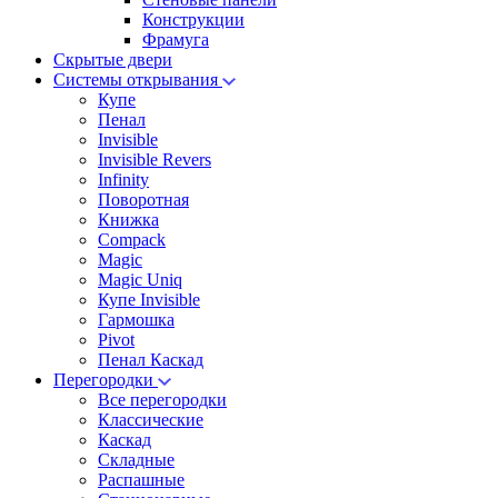
Конструкции
Фрамуга
Скрытые двери
Системы открывания
Купе
Пенал
Invisible
Invisible Revers
Infinity
Поворотная
Книжка
Compack
Magic
Magic Uniq
Купе Invisible
Гармошка
Pivot
Пенал Каскад
Перегородки
Все перегородки
Классические
Каскад
Складные
Распашные