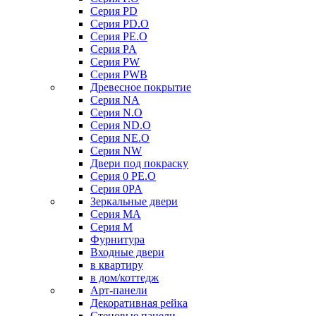
Серия PD
Серия PD.O
Серия PE.O
Серия PA
Серия PW
Серия PWB
Древесное покрытие
Серия NA
Серия N.O
Серия ND.O
Серия NE.O
Серия NW
Двери под покраску
Серия 0 PE.O
Серия 0PA
Зеркальные двери
Серия MA
Серия M
Фурнитура
Входные двери
в квартиру
в дом/коттедж
Арт-панели
Декоративная рейка
Стеновые панели