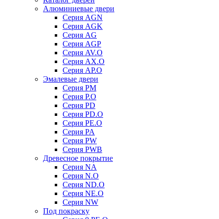
Алюминиевые двери
Серия AGN
Серия AGK
Серия AG
Серия AGP
Серия AV.O
Серия AX.O
Серия AP.O
Эмалевые двери
Серия PM
Серия P.O
Серия PD
Серия PD.O
Серия PE.O
Серия PA
Серия PW
Серия PWB
Древесное покрытие
Серия NA
Серия N.O
Серия ND.O
Серия NE.O
Серия NW
Под покраску