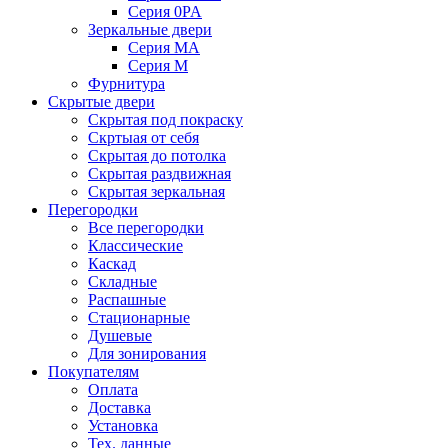
Серия 0PA
Зеркальные двери
Серия MA
Серия M
Фурнитура
Скрытые двери
Скрытая под покраску
Скртыая от себя
Скрытая до потолка
Скрытая раздвижная
Скрытая зеркальная
Перегородки
Все перегородки
Классические
Каскад
Складные
Распашные
Стационарные
Душевые
Для зонирования
Покупателям
Оплата
Доставка
Установка
Тех. данные