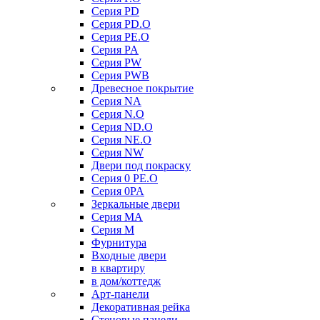
Серия PD
Серия PD.O
Серия PE.O
Серия PA
Серия PW
Серия PWB
Древесное покрытие
Серия NA
Серия N.O
Серия ND.O
Серия NE.O
Серия NW
Двери под покраску
Серия 0 PE.O
Серия 0PA
Зеркальные двери
Серия MA
Серия M
Фурнитура
Входные двери
в квартиру
в дом/коттедж
Арт-панели
Декоративная рейка
Стеновые панели