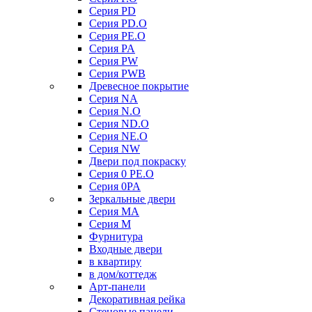
Серия PD
Серия PD.O
Серия PE.O
Серия PA
Серия PW
Серия PWB
Древесное покрытие
Серия NA
Серия N.O
Серия ND.O
Серия NE.O
Серия NW
Двери под покраску
Серия 0 PE.O
Серия 0PA
Зеркальные двери
Серия MA
Серия M
Фурнитура
Входные двери
в квартиру
в дом/коттедж
Арт-панели
Декоративная рейка
Стеновые панели