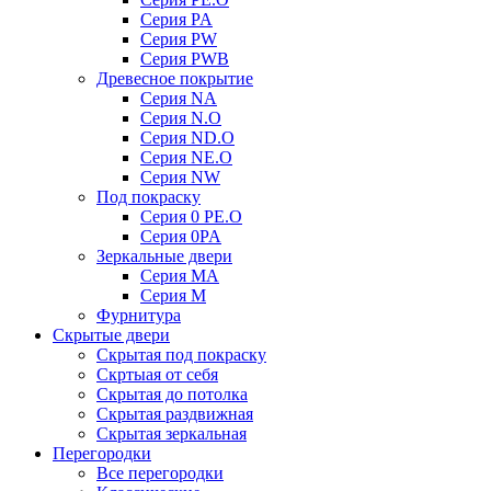
Серия PA
Серия PW
Серия PWB
Древесное покрытие
Серия NA
Серия N.O
Серия ND.O
Серия NE.O
Серия NW
Под покраску
Серия 0 PE.O
Серия 0PA
Зеркальные двери
Серия MA
Серия M
Фурнитура
Скрытые двери
Скрытая под покраску
Скртыая от себя
Скрытая до потолка
Скрытая раздвижная
Скрытая зеркальная
Перегородки
Все перегородки