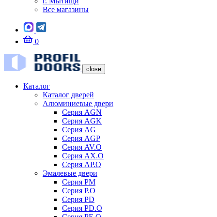
г. Мытищи
Все магазины
0
close
Каталог
Каталог дверей
Алюминиевые двери
Серия AGN
Серия AGK
Серия AG
Серия AGP
Серия AV.O
Серия AX.O
Серия AP.O
Эмалевые двери
Серия PM
Серия P.O
Серия PD
Серия PD.O
Серия PE.O