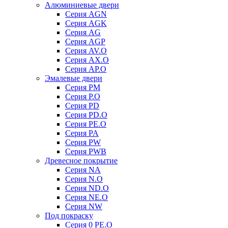
Алюминиевые двери
Серия AGN
Серия AGK
Серия AG
Серия AGP
Серия AV.O
Серия AX.O
Серия AP.O
Эмалевые двери
Серия PM
Серия P.O
Серия PD
Серия PD.O
Серия PE.O
Серия PA
Серия PW
Серия PWB
Древесное покрытие
Серия NA
Серия N.O
Серия ND.O
Серия NE.O
Серия NW
Под покраску
Серия 0 PE.O