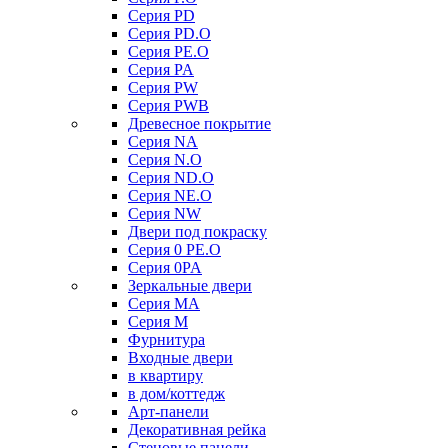
Серия PD
Серия PD.O
Серия PE.O
Серия PA
Серия PW
Серия PWB
Древесное покрытие
Серия NA
Серия N.O
Серия ND.O
Серия NE.O
Серия NW
Двери под покраску
Серия 0 PE.O
Серия 0PA
Зеркальные двери
Серия MA
Серия M
Фурнитура
Входные двери
в квартиру
в дом/коттедж
Арт-панели
Декоративная рейка
Стеновые панели