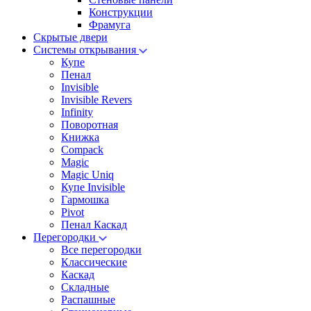
Конструкции
Фрамуга
Скрытые двери
Системы открывания
Купе
Пенал
Invisible
Invisible Revers
Infinity
Поворотная
Книжка
Compack
Magic
Magic Uniq
Купе Invisible
Гармошка
Pivot
Пенал Каскад
Перегородки
Все перегородки
Классические
Каскад
Складные
Распашные