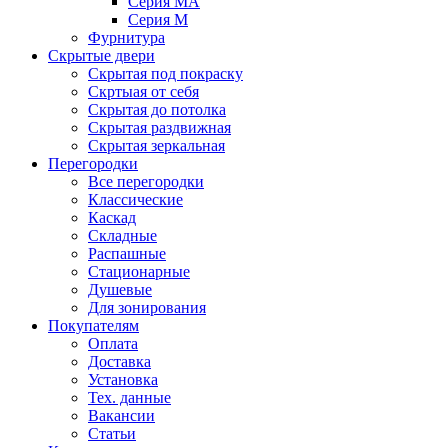
Серия MA
Серия M
Фурнитура
Скрытые двери
Скрытая под покраску
Скртыая от себя
Скрытая до потолка
Скрытая раздвижная
Скрытая зеркальная
Перегородки
Все перегородки
Классические
Каскад
Складные
Распашные
Стационарные
Душевые
Для зонирования
Покупателям
Оплата
Доставка
Установка
Тех. данные
Вакансии
Статьи