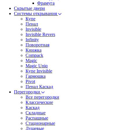
Фрамуга
Скрытые двери
Системы открывания
Купе
Пенал
Invisible
Invisible Revers
Infinity
Поворотная
Книжка
Compack
Magic
Magic Uniq
Купе Invisible
Гармошка
Pivot
Пенал Каскад
Перегородки
Все перегородки
Классические
Каскад
Складные
Распашные
Стационарные
Душевые