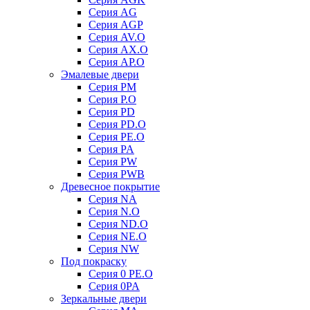
Серия AG
Серия AGP
Серия AV.O
Серия AX.O
Серия AP.O
Эмалевые двери
Серия PM
Серия P.O
Серия PD
Серия PD.O
Серия PE.O
Серия PA
Серия PW
Серия PWB
Древесное покрытие
Серия NA
Серия N.O
Серия ND.O
Серия NE.O
Серия NW
Под покраску
Серия 0 PE.O
Серия 0PA
Зеркальные двери