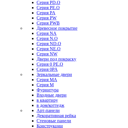
Серия PD.O
Серия PE.O
Серия PA
Серия PW
Серия PWB
Древесное покрытие
Серия NA
Серия N.O
Серия ND.O
Серия NE.O
Серия NW
Двери под покраску
Серия 0 PE.O
Серия 0PA
Зеркальные двери
Серия MA
Серия M
Фурнитура
Входные двери
в квартиру
в дом/коттедж
Арт-панели
Декоративная рейка
Стеновые панели
Конструкции