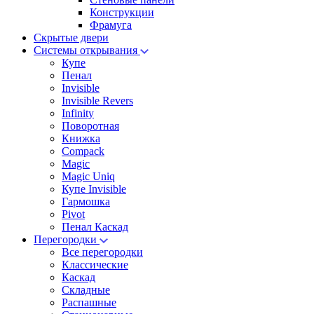
Конструкции
Фрамуга
Скрытые двери
Системы открывания
Купе
Пенал
Invisible
Invisible Revers
Infinity
Поворотная
Книжка
Compack
Magic
Magic Uniq
Купе Invisible
Гармошка
Pivot
Пенал Каскад
Перегородки
Все перегородки
Классические
Каскад
Складные
Распашные