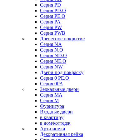
Серия PD
Серия PD.O
Серия PE.O
Серия PA
Серия PW
Серия PWB
Древесное покрытие
Серия NA
Серия N.O
Серия ND.O
Серия NE.O
Серия NW
Двери под покраску
Серия 0 PE.O
Серия 0PA
Зеркальные двери
Серия MA
Серия M
Фурнитура
Входные двери
в квартиру
в дом/коттедж
Арт-панели
Декоративная рейка
Стеновые панели