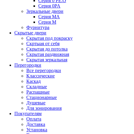
Серия 0 PE.O
Серия 0PA
Зеркальные двери
Серия MA
Серия M
Фурнитура
Скрытые двери
Скрытая под покраску
Скртыая от себя
Скрытая до потолка
Скрытая раздвижная
Скрытая зеркальная
Перегородки
Все перегородки
Классические
Каскад
Складные
Распашные
Стационарные
Душевые
Для зонирования
Покупателям
Оплата
Доставка
Установка