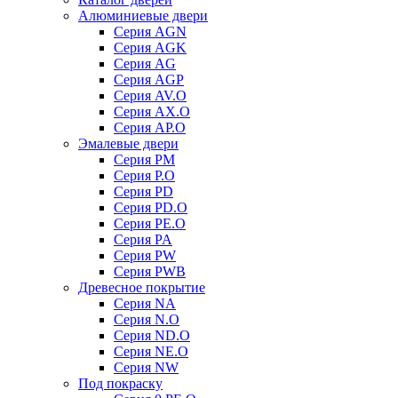
Алюминиевые двери
Серия AGN
Серия AGK
Серия AG
Серия AGP
Серия AV.O
Серия AX.O
Серия AP.O
Эмалевые двери
Серия PM
Серия P.O
Серия PD
Серия PD.O
Серия PE.O
Серия PA
Серия PW
Серия PWB
Древесное покрытие
Серия NA
Серия N.O
Серия ND.O
Серия NE.O
Серия NW
Под покраску