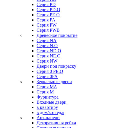
Серия PD
Серия PD.O
Серия PE.O
Серия PA
Серия PW
Серия PWB
Древесное покрытие
Серия NA
Серия N.O
Серия ND.O
Серия NE.O
Серия NW
Двери под покраску
Серия 0 PE.O
Серия 0PA
Зеркальные двери
Серия MA
Серия M
Фурнитура
Входные двери
в квартиру
в дом/коттедж
Арт-панели
Декоративная рейка
Стеновые панели