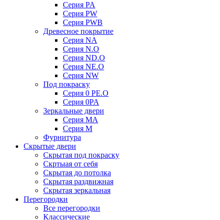
Серия PA
Серия PW
Серия PWB
Древесное покрытие
Серия NA
Серия N.O
Серия ND.O
Серия NE.O
Серия NW
Под покраску
Серия 0 PE.O
Серия 0PA
Зеркальные двери
Серия MA
Серия M
Фурнитура
Скрытые двери
Скрытая под покраску
Скртыая от себя
Скрытая до потолка
Скрытая раздвижная
Скрытая зеркальная
Перегородки
Все перегородки
Классические