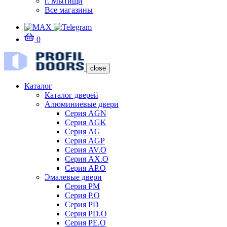
г. Мытищи
Все магазины
0
close
Каталог
Каталог дверей
Алюминиевые двери
Серия AGN
Серия AGK
Серия AG
Серия AGP
Серия AV.O
Серия AX.O
Серия AP.O
Эмалевые двери
Серия PM
Серия P.O
Серия PD
Серия PD.O
Серия PE.O