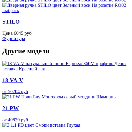
выбрать
STILO
Цена
6045
руб
Фурнитура
Другие модели
18 VA-V
от
50704
руб
21 PW
от
40829
руб