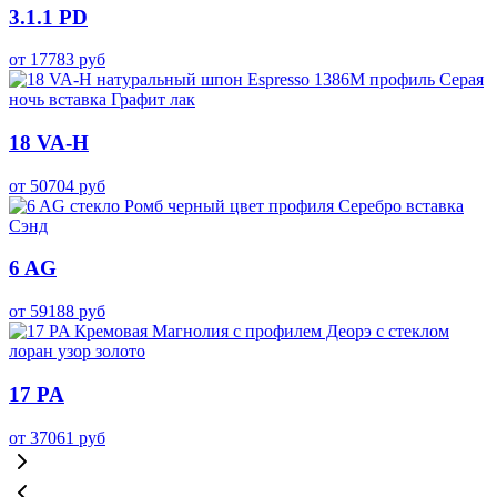
3.1.1 PD
от
17783
руб
18 VA-H
от
50704
руб
6 AG
от
59188
руб
17 PA
от
37061
руб