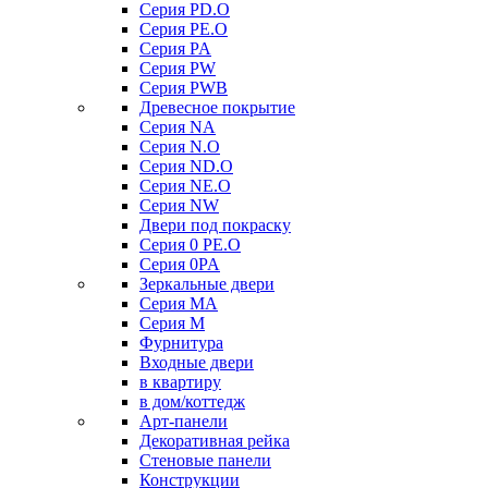
Серия PD.O
Серия PE.O
Серия PA
Серия PW
Серия PWB
Древесное покрытие
Серия NA
Серия N.O
Серия ND.O
Серия NE.O
Серия NW
Двери под покраску
Серия 0 PE.O
Серия 0PA
Зеркальные двери
Серия MA
Серия M
Фурнитура
Входные двери
в квартиру
в дом/коттедж
Арт-панели
Декоративная рейка
Стеновые панели
Конструкции