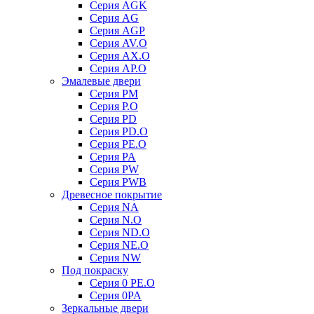
Серия AGK
Серия AG
Серия AGP
Серия AV.O
Серия AX.O
Серия AP.O
Эмалевые двери
Серия PM
Серия P.O
Серия PD
Серия PD.O
Серия PE.O
Серия PA
Серия PW
Серия PWB
Древесное покрытие
Серия NA
Серия N.O
Серия ND.O
Серия NE.O
Серия NW
Под покраску
Серия 0 PE.O
Серия 0PA
Зеркальные двери