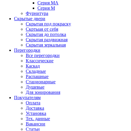
Серия MA
Серия M
Фурнитура
Скрытые двери
Скрытая под покраску
Скртыая от себя
Скрытая до потолка
Скрытая раздвижная
Скрытая зеркальная
Перегородки
Все перегородки
Классические
Каскад
Складные
Распашные
Стационарные
Душевые
Для зонирования
Покупателям
Оплата
Доставка
Установка
Тех. данные
Вакансии
Статьи