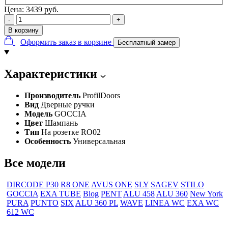
Цена:
3439
руб.
-
+
В корзину
Оформить заказ в корзине
Бесплатный замер
Характеристики
Производитель
ProfilDoors
Вид
Дверные ручки
Модель
GOCCIA
Цвет
Шампань
Тип
На розетке RO02
Особенность
Универсальная
Все модели
DIRCODE P30
R8 ONE
AVUS ONE
SLY
SAGEV
STILO
GOCCIA
EXA TUBE
Blog
PENT
ALU 458
ALU 360
New York
PURA
PUNTO
SIX
ALU 360 PL
WAVE
LINEA WC
EXA WC
612 WC