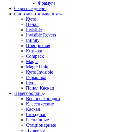
Фрамуга
Скрытые двери
Системы открывания
Купе
Пенал
Invisible
Invisible Revers
Infinity
Поворотная
Книжка
Compack
Magic
Magic Uniq
Купе Invisible
Гармошка
Pivot
Пенал Каскад
Перегородки
Все перегородки
Классические
Каскад
Складные
Распашные
Стационарные
Душевые