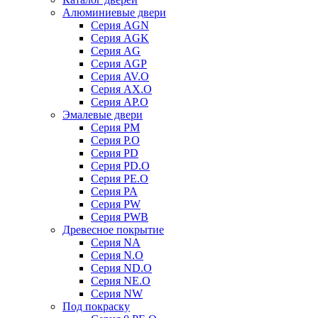
Алюминиевые двери
Серия AGN
Серия AGK
Серия AG
Серия AGP
Серия AV.O
Серия AX.O
Серия AP.O
Эмалевые двери
Серия PM
Серия P.O
Серия PD
Серия PD.O
Серия PE.O
Серия PA
Серия PW
Серия PWB
Древесное покрытие
Серия NA
Серия N.O
Серия ND.O
Серия NE.O
Серия NW
Под покраску