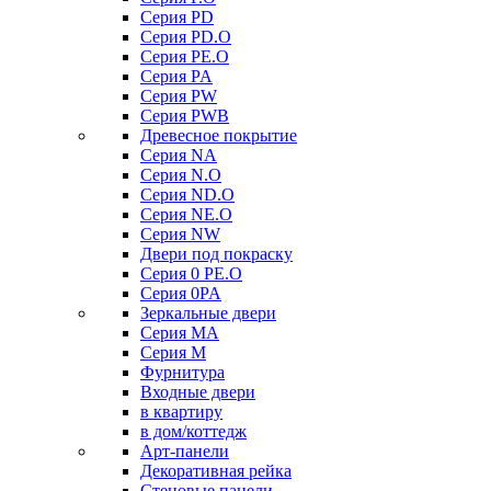
Серия PD
Серия PD.O
Серия PE.O
Серия PA
Серия PW
Серия PWB
Древесное покрытие
Серия NA
Серия N.O
Серия ND.O
Серия NE.O
Серия NW
Двери под покраску
Серия 0 PE.O
Серия 0PA
Зеркальные двери
Серия MA
Серия M
Фурнитура
Входные двери
в квартиру
в дом/коттедж
Арт-панели
Декоративная рейка
Стеновые панели