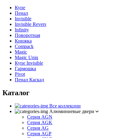
Купе
Пенал
Invisible
Invisible Revers
Infinity
Поворотная
Книжка
Compack
Magic
Magic Uniq
Купе Invisible
Гармошка
Pivot
Пенал Каскад
Каталог
Все коллекции
Алюминиевые двери
Серия AGN
Серия AGK
Серия AG
Серия AGP