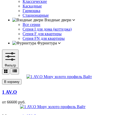
Классические
Каскадные
Гармошка
Стационарные
Входные двери
Все серии
Серия I для дома (коттеджа)
Серия F для квартиры
Серия FN для квартиры
Фурнитура
Фильтр
В корзину
1 AV.O
от
66600
руб.