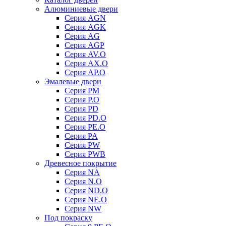
Алюминиевые двери
Серия AGN
Серия AGK
Серия AG
Серия AGP
Серия AV.O
Серия AX.O
Серия AP.O
Эмалевые двери
Серия PM
Серия P.O
Серия PD
Серия PD.O
Серия PE.O
Серия PA
Серия PW
Серия PWB
Древесное покрытие
Серия NA
Серия N.O
Серия ND.O
Серия NE.O
Серия NW
Под покраску