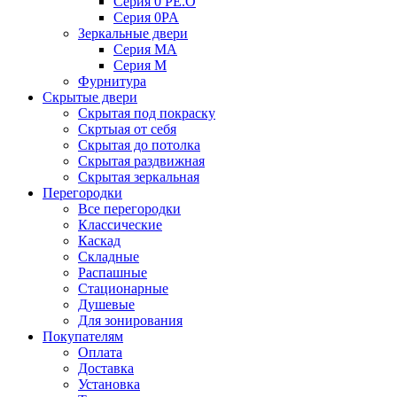
Серия 0 PE.O
Серия 0PA
Зеркальные двери
Серия MA
Серия M
Фурнитура
Скрытые двери
Скрытая под покраску
Скртыая от себя
Скрытая до потолка
Скрытая раздвижная
Скрытая зеркальная
Перегородки
Все перегородки
Классические
Каскад
Складные
Распашные
Стационарные
Душевые
Для зонирования
Покупателям
Оплата
Доставка
Установка