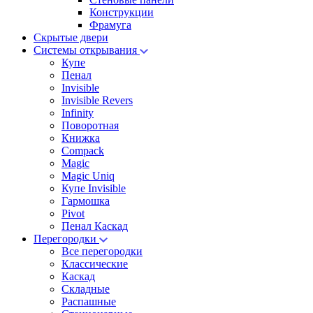
Конструкции
Фрамуга
Скрытые двери
Системы открывания
Купе
Пенал
Invisible
Invisible Revers
Infinity
Поворотная
Книжка
Compack
Magic
Magic Uniq
Купе Invisible
Гармошка
Pivot
Пенал Каскад
Перегородки
Все перегородки
Классические
Каскад
Складные
Распашные