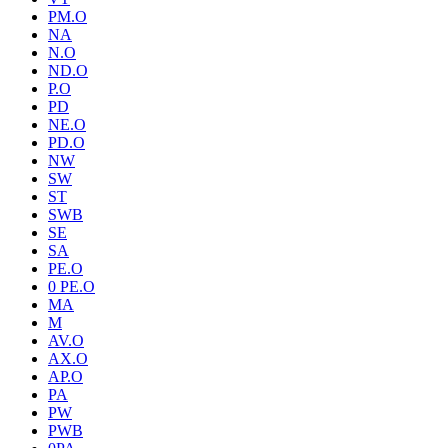
PM.O
NA
N.O
ND.O
P.O
PD
NE.O
PD.O
NW
SW
ST
SWB
SE
SA
PE.O
0 PE.O
MA
M
AV.O
AX.O
AP.O
PA
PW
PWB