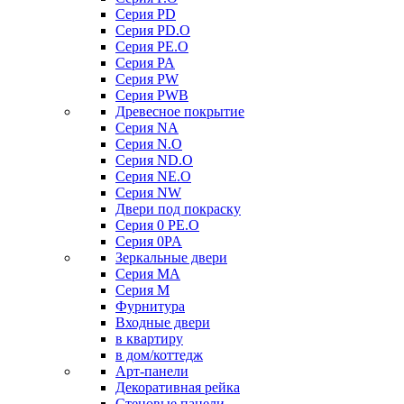
Серия PD
Серия PD.O
Серия PE.O
Серия PA
Серия PW
Серия PWB
Древесное покрытие
Серия NA
Серия N.O
Серия ND.O
Серия NE.O
Серия NW
Двери под покраску
Серия 0 PE.O
Серия 0PA
Зеркальные двери
Серия MA
Серия M
Фурнитура
Входные двери
в квартиру
в дом/коттедж
Арт-панели
Декоративная рейка
Стеновые панели