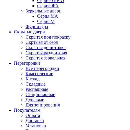
Серия 0 PE.O
Серия 0PA
Зеркальные двери
Серия MA
Серия M
Фурнитура
Скрытые двери
Скрытая под покраску
Скртыая от себя
Скрытая до потолка
Скрытая раздвижная
Скрытая зеркальная
Перегородки
Все перегородки
Классические
Каскад
Складные
Распашные
Стационарные
Душевые
Для зонирования
Покупателям
Оплата
Доставка
Установка