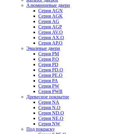
Алюминиевые двери
Серия AGN
Серия AGK
Серия AG
Серия AGP
Серия AV.O
Серия AX.O
Серия AP.O
Эмалевые двери
Серия PM
Серия P.O
Серия PD
Серия PD.O
Серия PE.O
Серия PA
Серия PW
Серия PWB
Древесное покрытие
Серия NA
Серия N.O
Серия ND.O
Серия NE.O
Серия NW
Под покраску