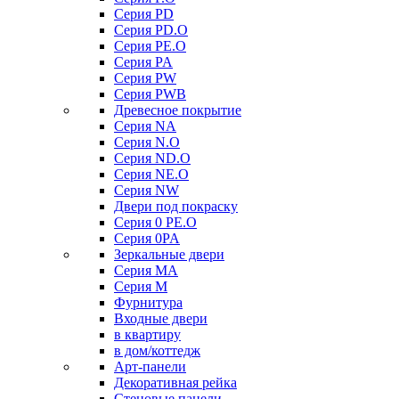
Серия PD
Серия PD.O
Серия PE.O
Серия PA
Серия PW
Серия PWB
Древесное покрытие
Серия NA
Серия N.O
Серия ND.O
Серия NE.O
Серия NW
Двери под покраску
Серия 0 PE.O
Серия 0PA
Зеркальные двери
Серия MA
Серия M
Фурнитура
Входные двери
в квартиру
в дом/коттедж
Арт-панели
Декоративная рейка
Стеновые панели