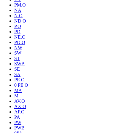
PM.O
NA
N.O
ND.O
P.O
PD
NE.O
PD.O
NW
SW
ST
SWB
SE
SA
PE.O
0 PE.O
MA
M
AV.O
AX.O
AP.O
PA
PW
PWB