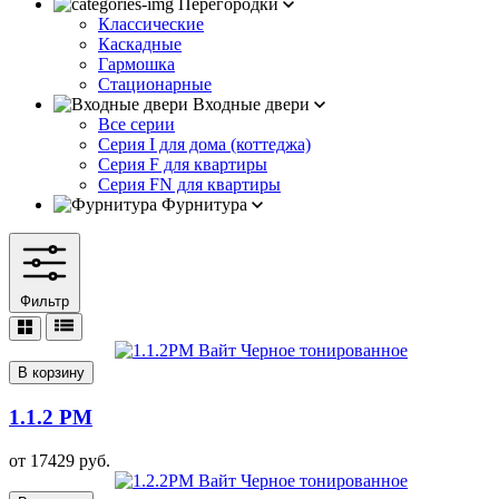
Перегородки
Классические
Каскадные
Гармошка
Стационарные
Входные двери
Все серии
Серия I для дома (коттеджа)
Серия F для квартиры
Серия FN для квартиры
Фурнитура
Фильтр
В корзину
1.1.2 PM
от
17429
руб.