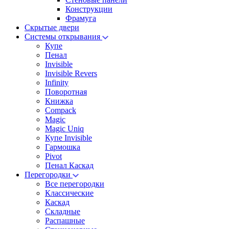
Конструкции
Фрамуга
Скрытые двери
Системы открывания
Купе
Пенал
Invisible
Invisible Revers
Infinity
Поворотная
Книжка
Compack
Magic
Magic Uniq
Купе Invisible
Гармошка
Pivot
Пенал Каскад
Перегородки
Все перегородки
Классические
Каскад
Складные
Распашные