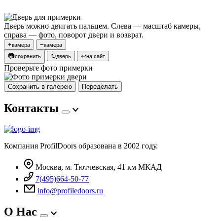
Дверь можно двигать пальцем. Слева — масштаб камеры,
справа — фото, поворот двери и возврат.
+
−
камера
камера
📷
↻
↩
сохранить
дверь
на сайт
Проверьте фото примерки
Сохранить в галерею
Переделать
Контакты
Компания ProfilDoors образована в 2002 году.
Москва, м. Тютчевская, 41 км МКАД
7(495)664-50-77
info@profiledoors.ru
О Нас