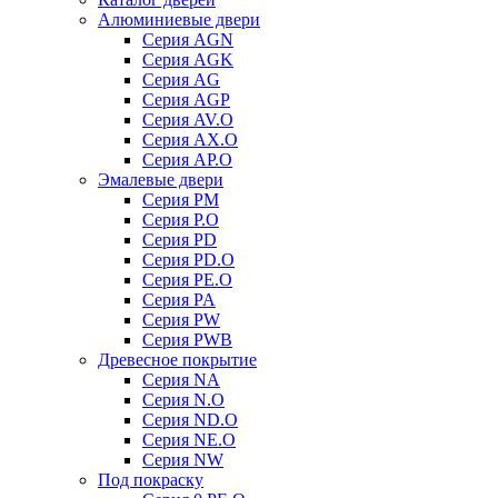
Алюминиевые двери
Серия AGN
Серия AGK
Серия AG
Серия AGP
Серия AV.O
Серия AX.O
Серия AP.O
Эмалевые двери
Серия PM
Серия P.O
Серия PD
Серия PD.O
Серия PE.O
Серия PA
Серия PW
Серия PWB
Древесное покрытие
Серия NA
Серия N.O
Серия ND.O
Серия NE.O
Серия NW
Под покраску