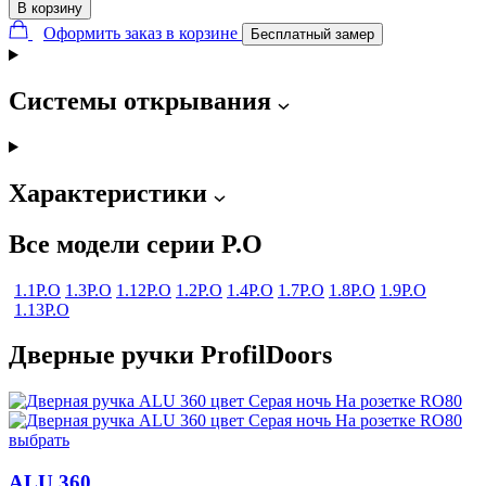
В корзину
Оформить заказ в корзине
Бесплатный замер
Системы открывания
Характеристики
Все модели серии P.O
1.1P.O
1.3P.O
1.12P.O
1.2P.O
1.4P.O
1.7P.O
1.8P.O
1.9P.O
1.13P.O
Дверные ручки ProfilDoors
выбрать
ALU 360