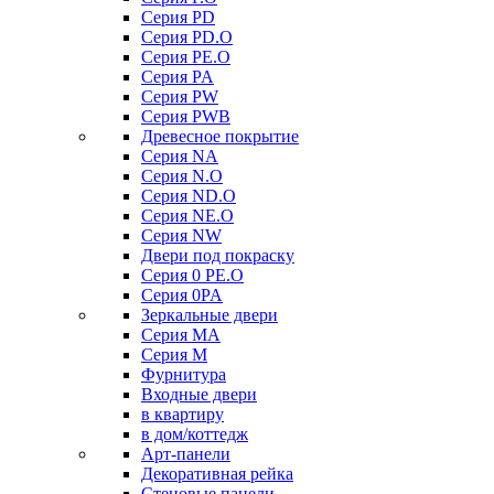
Серия PD
Серия PD.O
Серия PE.O
Серия PA
Серия PW
Серия PWB
Древесное покрытие
Серия NA
Серия N.O
Серия ND.O
Серия NE.O
Серия NW
Двери под покраску
Серия 0 PE.O
Серия 0PA
Зеркальные двери
Серия MA
Серия M
Фурнитура
Входные двери
в квартиру
в дом/коттедж
Арт-панели
Декоративная рейка
Стеновые панели