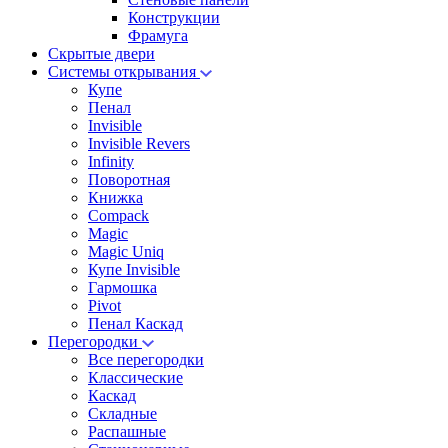
Конструкции
Фрамуга
Скрытые двери
Системы открывания
Купе
Пенал
Invisible
Invisible Revers
Infinity
Поворотная
Книжка
Compack
Magic
Magic Uniq
Купе Invisible
Гармошка
Pivot
Пенал Каскад
Перегородки
Все перегородки
Классические
Каскад
Складные
Распашные