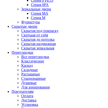
Серия 0 PE.O
Серия 0PA
Зеркальные двери
Серия MA
Серия M
Фурнитура
Скрытые двери
Скрытая под покраску
Скртыая от себя
Скрытая до потолка
Скрытая раздвижная
Скрытая зеркальная
Перегородки
Все перегородки
Классические
Каскад
Складные
Распашные
Стационарные
Душевые
Для зонирования
Покупателям
Оплата
Доставка
Установка