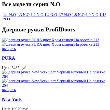
Все модели серии N.O
1.1 N.O
1.3 N.O
1.2 N.O
1.4 N.O
1.7 N.O
1.8 N.O
1.9 N.O
1.13
N.O
Дверные ручки ProfilDoors
выбрать
PURA
Цена
5435
руб
выбрать
New York
Цена
10979
руб