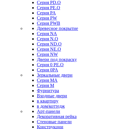
Серия PD.O
Серия PE.O
Серия PA
Серия PW
Серия PWB
Древесное покрытие
Серия NA
Серия N.O
Серия ND.O
Серия NE.O
Серия NW
Двери под покраску
Серия 0 PE.O
Серия 0PA
Зеркальные двери
Серия MA
Серия M
Фурнитура
Входные двери
в квартиру
в дом/коттедж
Арт-панели
Декоративная рейка
Стеновые панели
Конструкции