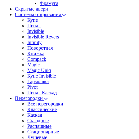
Фрамуга
Скрытые двери
Системы открывания
Купе
Пенал
Invisible
Invisible Revers
Infinity
Поворотная
Книжка
Compack
Magic
Magic Uniq
Купе Invisible
Гармошка
Pivot
Пенал Каскад
Перегородки
Все перегородки
Классические
Каскад
Складные
Распашные
Стационарные
Душевые