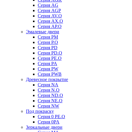
Серия AG
Серия AGP
Серия AV.O
Серия AX.O
Серия AP.O
Эмалевые двери
Серия PM
Серия P.O
Серия PD
Серия PD.O
Серия PE.O
Серия PA
Серия PW
Серия PWB
Древесное покрытие
Серия NA
Серия N.O
Серия ND.O
Серия NE.O
Серия NW
Под покраску
Серия 0 PE.O
Серия 0PA
Зеркальные двери