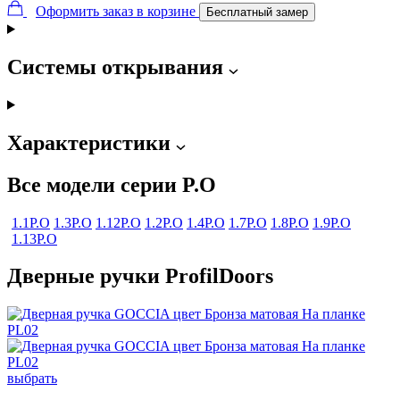
Оформить заказ в корзине
Бесплатный замер
Системы открывания
Характеристики
Все модели серии P.O
1.1P.O
1.3P.O
1.12P.O
1.2P.O
1.4P.O
1.7P.O
1.8P.O
1.9P.O
1.13P.O
Дверные ручки ProfilDoors
выбрать