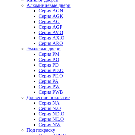
Алюминиевые двери
Серия AGN
Серия AGK
Серия AG
Серия AGP
Серия AV.O
Серия AX.O
Серия AP.O
Эмалевые двери
Серия PM
Серия P.O
Серия PD
Серия PD.O
Серия PE.O
Серия PA
Серия PW
Серия PWB
Древесное покрытие
Серия NA
Серия N.O
Серия ND.O
Серия NE.O
Серия NW
Под покраску