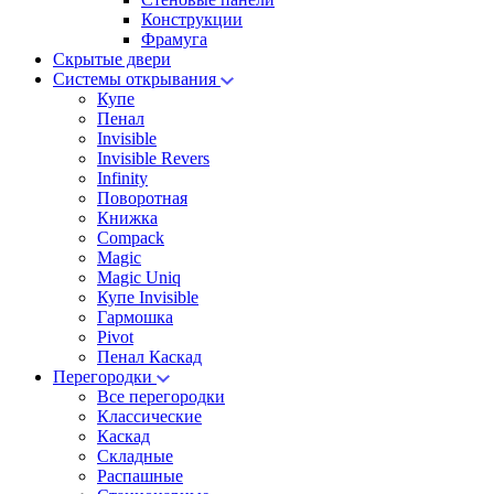
Конструкции
Фрамуга
Скрытые двери
Системы открывания
Купе
Пенал
Invisible
Invisible Revers
Infinity
Поворотная
Книжка
Compack
Magic
Magic Uniq
Купе Invisible
Гармошка
Pivot
Пенал Каскад
Перегородки
Все перегородки
Классические
Каскад
Складные
Распашные