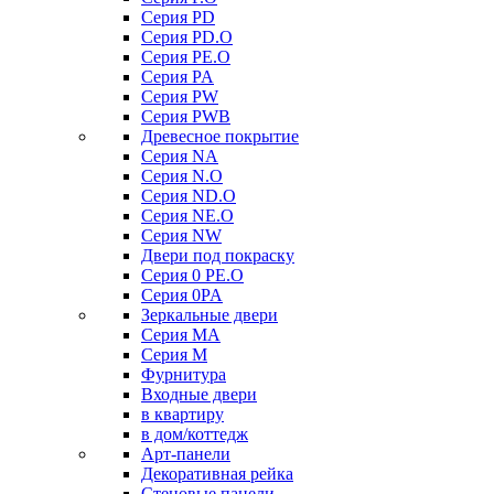
Серия PD
Серия PD.O
Серия PE.O
Серия PA
Серия PW
Серия PWB
Древесное покрытие
Серия NA
Серия N.O
Серия ND.O
Серия NE.O
Серия NW
Двери под покраску
Серия 0 PE.O
Серия 0PA
Зеркальные двери
Серия MA
Серия M
Фурнитура
Входные двери
в квартиру
в дом/коттедж
Арт-панели
Декоративная рейка
Стеновые панели