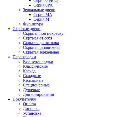
Серия 0 PE.O
Серия 0PA
Зеркальные двери
Серия MA
Серия M
Фурнитура
Скрытые двери
Скрытая под покраску
Скртыая от себя
Скрытая до потолка
Скрытая раздвижная
Скрытая зеркальная
Перегородки
Все перегородки
Классические
Каскад
Складные
Распашные
Стационарные
Душевые
Для зонирования
Покупателям
Оплата
Доставка
Установка