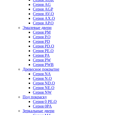
Серия AG
Серия AGP
Серия AV.O
Серия AX.O
Серия AP.O
Эмалевые двери
Серия PM
Серия P.O
Серия PD
Серия PD.O
Серия PE.O
Серия PA
Серия PW
Серия PWB
Древесное покрытие
Серия NA
Серия N.O
Серия ND.O
Серия NE.O
Серия NW
Под покраску
Серия 0 PE.O
Серия 0PA
Зеркальные двери