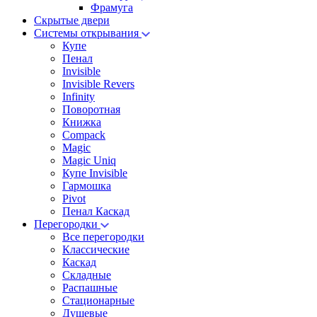
Фрамуга
Скрытые двери
Системы открывания
Купе
Пенал
Invisible
Invisible Revers
Infinity
Поворотная
Книжка
Compack
Magic
Magic Uniq
Купе Invisible
Гармошка
Pivot
Пенал Каскад
Перегородки
Все перегородки
Классические
Каскад
Складные
Распашные
Стационарные
Душевые