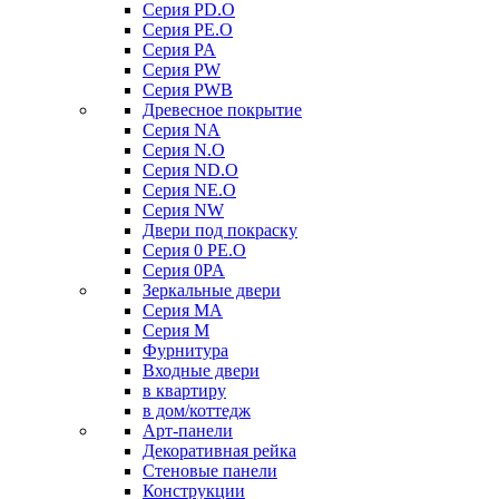
Серия PD.O
Серия PE.O
Серия PA
Серия PW
Серия PWB
Древесное покрытие
Серия NA
Серия N.O
Серия ND.O
Серия NE.O
Серия NW
Двери под покраску
Серия 0 PE.O
Серия 0PA
Зеркальные двери
Серия MA
Серия M
Фурнитура
Входные двери
в квартиру
в дом/коттедж
Арт-панели
Декоративная рейка
Стеновые панели
Конструкции