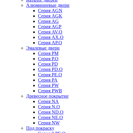
Алюминиевые двери
Серия AGN
Серия AGK
Серия AG
Серия AGP
Серия AV.O
Серия AX.O
Серия AP.O
Эмалевые двери
Серия PM
Серия P.O
Серия PD
Серия PD.O
Серия PE.O
Серия PA
Серия PW
Серия PWB
Древесное покрытие
Серия NA
Серия N.O
Серия ND.O
Серия NE.O
Серия NW
Под покраску