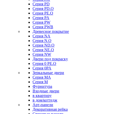
Серия PD
Серия PD.O
Серия PE.O
Серия PA
Серия PW
Серия PWB
Древесное покрытие
Серия NA
Серия N.O
Серия ND.O
Серия NE.O
Серия NW
Двери под покраску
Серия 0 PE.O
Серия 0PA
Зеркальные двери
Серия MA
Серия M
Фурнитура
Входные двери
в квартиру
в дом/коттедж
Арт-панели
Декоративная рейка
Стеновые панели