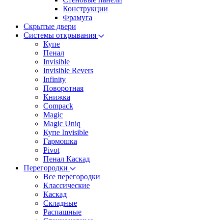
Конструкции
Фрамуга
Скрытые двери
Системы открывания
Купе
Пенал
Invisible
Invisible Revers
Infinity
Поворотная
Книжка
Compack
Magic
Magic Uniq
Купе Invisible
Гармошка
Pivot
Пенал Каскад
Перегородки
Все перегородки
Классические
Каскад
Складные
Распашные