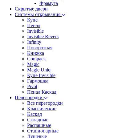
Фрамуга
Скрытые двери
Системы открывания
Купе
Пенал
Invisible
Invisible Revers
Infinity
Поворотная
Книжка
Compack
Magic
Magic Uniq
Купе Invisible
Гармошка
Pivot
Пенал Каскад
Перегородки
Все перегородки
Классические
Каскад
Складные
Распашные
Стационарные
Душевые