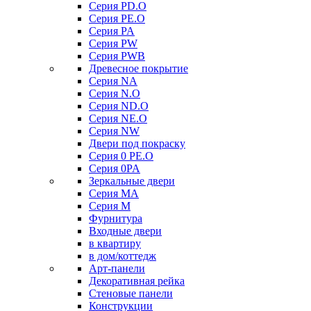
Серия PD.O
Серия PE.O
Серия PA
Серия PW
Серия PWB
Древесное покрытие
Серия NA
Серия N.O
Серия ND.O
Серия NE.O
Серия NW
Двери под покраску
Серия 0 PE.O
Серия 0PA
Зеркальные двери
Серия MA
Серия M
Фурнитура
Входные двери
в квартиру
в дом/коттедж
Арт-панели
Декоративная рейка
Стеновые панели
Конструкции