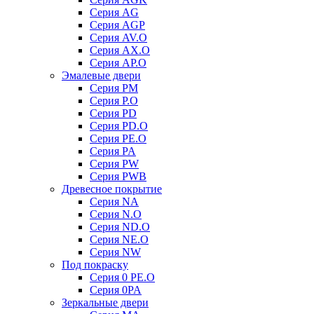
Серия AG
Серия AGP
Серия AV.O
Серия AX.O
Серия AP.O
Эмалевые двери
Серия PM
Серия P.O
Серия PD
Серия PD.O
Серия PE.O
Серия PA
Серия PW
Серия PWB
Древесное покрытие
Серия NA
Серия N.O
Серия ND.O
Серия NE.O
Серия NW
Под покраску
Серия 0 PE.O
Серия 0PA
Зеркальные двери