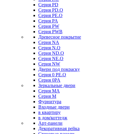
Серия PD
Серия PD.O
Серия PE.O
Серия PA
Серия PW
Серия PWB
Древесное покрытие
Серия NA
Серия N.O
Серия ND.O
Серия NE.O
Серия NW
Двери под покраску
Серия 0 PE.O
Серия 0PA
Зеркальные двери
Серия MA
Серия M
Фурнитура
Входные двери
в квартиру
в дом/коттедж
Арт-панели
Декоративная рейка
Стеновые панели