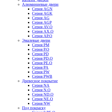
Алюминиевые двери
Серия AGN
Серия AGK
Серия AG
Серия AGP
Серия AV.O
Серия AX.O
Серия AP.O
Эмалевые двери
Серия PM
Серия P.O
Серия PD
Серия PD.O
Серия PE.O
Серия PA
Серия PW
Серия PWB
Древесное покрытие
Серия NA
Серия N.O
Серия ND.O
Серия NE.O
Серия NW
Под покраску