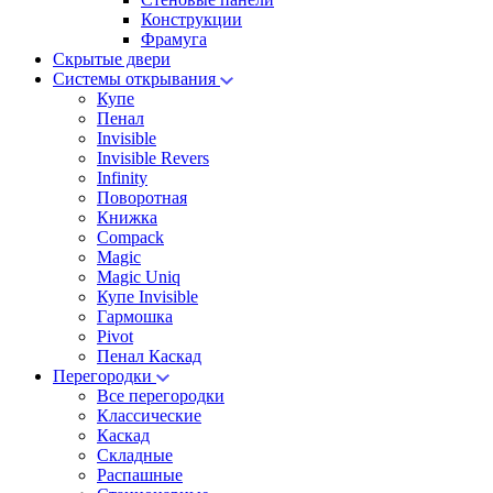
Конструкции
Фрамуга
Скрытые двери
Системы открывания
Купе
Пенал
Invisible
Invisible Revers
Infinity
Поворотная
Книжка
Compack
Magic
Magic Uniq
Купе Invisible
Гармошка
Pivot
Пенал Каскад
Перегородки
Все перегородки
Классические
Каскад
Складные
Распашные