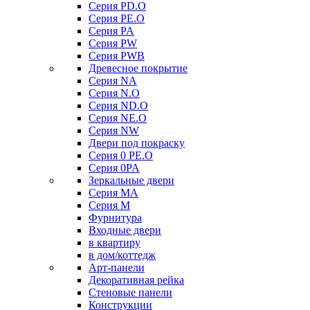
Серия PD.O
Серия PE.O
Серия PA
Серия PW
Серия PWB
Древесное покрытие
Серия NA
Серия N.O
Серия ND.O
Серия NE.O
Серия NW
Двери под покраску
Серия 0 PE.O
Серия 0PA
Зеркальные двери
Серия MA
Серия M
Фурнитура
Входные двери
в квартиру
в дом/коттедж
Арт-панели
Декоративная рейка
Стеновые панели
Конструкции