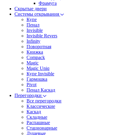
Фрамуга
Скрытые двери
Системы открывания
Купе
Пенал
Invisible
Invisible Revers
Infinity
Поворотная
Книжка
Compack
Magic
Magic Uniq
Купе Invisible
Гармошка
Pivot
Пенал Каскад
Перегородки
Все перегородки
Классические
Каскад
Складные
Распашные
Стационарные
Душевые