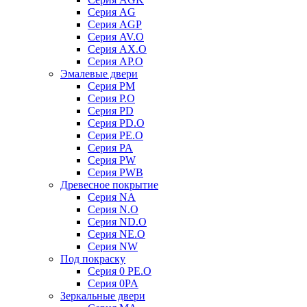
Серия AG
Серия AGP
Серия AV.O
Серия AX.O
Серия AP.O
Эмалевые двери
Серия PM
Серия P.O
Серия PD
Серия PD.O
Серия PE.O
Серия PA
Серия PW
Серия PWB
Древесное покрытие
Серия NA
Серия N.O
Серия ND.O
Серия NE.O
Серия NW
Под покраску
Серия 0 PE.O
Серия 0PA
Зеркальные двери