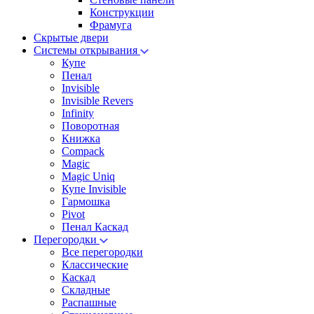
Конструкции
Фрамуга
Скрытые двери
Системы открывания
Купе
Пенал
Invisible
Invisible Revers
Infinity
Поворотная
Книжка
Compack
Magic
Magic Uniq
Купе Invisible
Гармошка
Pivot
Пенал Каскад
Перегородки
Все перегородки
Классические
Каскад
Складные
Распашные