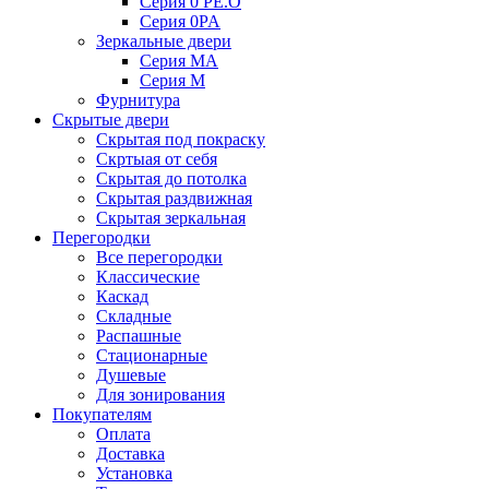
Серия 0 PE.O
Серия 0PA
Зеркальные двери
Серия MA
Серия M
Фурнитура
Скрытые двери
Скрытая под покраску
Скртыая от себя
Скрытая до потолка
Скрытая раздвижная
Скрытая зеркальная
Перегородки
Все перегородки
Классические
Каскад
Складные
Распашные
Стационарные
Душевые
Для зонирования
Покупателям
Оплата
Доставка
Установка