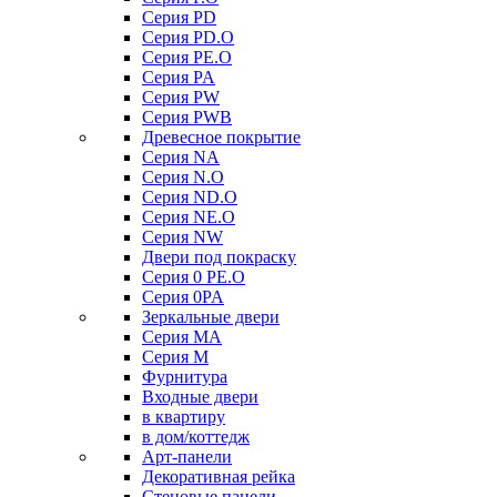
Серия PD
Серия PD.O
Серия PE.O
Серия PA
Серия PW
Серия PWB
Древесное покрытие
Серия NA
Серия N.O
Серия ND.O
Серия NE.O
Серия NW
Двери под покраску
Серия 0 PE.O
Серия 0PA
Зеркальные двери
Серия MA
Серия M
Фурнитура
Входные двери
в квартиру
в дом/коттедж
Арт-панели
Декоративная рейка
Стеновые панели