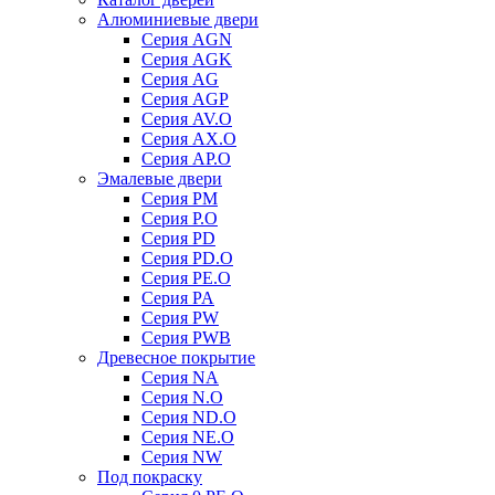
Алюминиевые двери
Серия AGN
Серия AGK
Серия AG
Серия AGP
Серия AV.O
Серия AX.O
Серия AP.O
Эмалевые двери
Серия PM
Серия P.O
Серия PD
Серия PD.O
Серия PE.O
Серия PA
Серия PW
Серия PWB
Древесное покрытие
Серия NA
Серия N.O
Серия ND.O
Серия NE.O
Серия NW
Под покраску