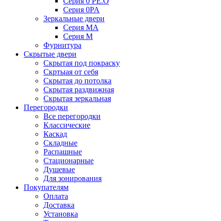
Серия 0 PE.O
Серия 0PA
Зеркальные двери
Серия MA
Серия M
Фурнитура
Скрытые двери
Скрытая под покраску
Скртыая от себя
Скрытая до потолка
Скрытая раздвижная
Скрытая зеркальная
Перегородки
Все перегородки
Классические
Каскад
Складные
Распашные
Стационарные
Душевые
Для зонирования
Покупателям
Оплата
Доставка
Установка