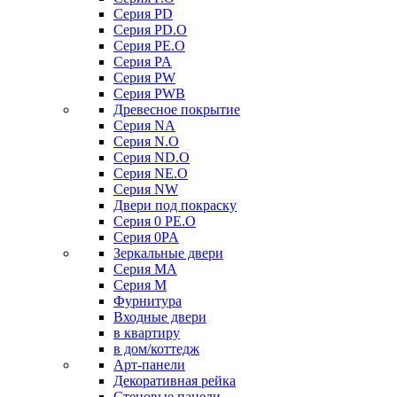
Серия PD
Серия PD.O
Серия PE.O
Серия PA
Серия PW
Серия PWB
Древесное покрытие
Серия NA
Серия N.O
Серия ND.O
Серия NE.O
Серия NW
Двери под покраску
Серия 0 PE.O
Серия 0PA
Зеркальные двери
Серия MA
Серия M
Фурнитура
Входные двери
в квартиру
в дом/коттедж
Арт-панели
Декоративная рейка
Стеновые панели