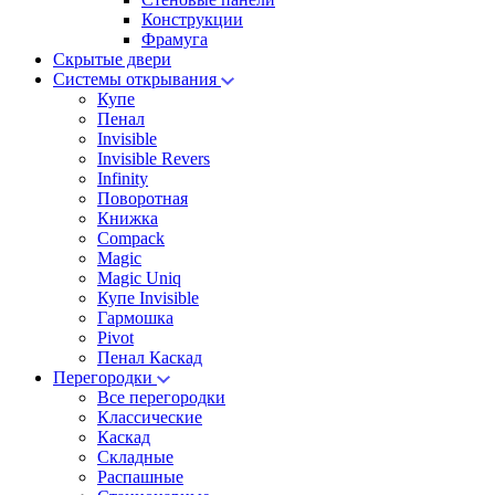
Конструкции
Фрамуга
Скрытые двери
Системы открывания
Купе
Пенал
Invisible
Invisible Revers
Infinity
Поворотная
Книжка
Compack
Magic
Magic Uniq
Купе Invisible
Гармошка
Pivot
Пенал Каскад
Перегородки
Все перегородки
Классические
Каскад
Складные
Распашные