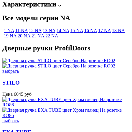
Характеристики
Все модели серии NA
1 NA
11 NA
12 NA
13 NA
14 NA
15 NA
16 NA
17 NA
18 NA
19 NA
20 NA
21 NA
22 NA
Дверные ручки ProfilDoors
выбрать
STILO
Цена
6045
руб
выбрать