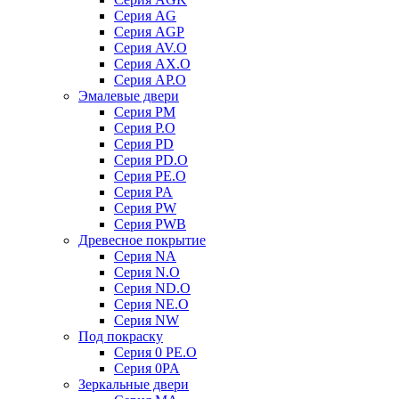
Серия AG
Серия AGP
Серия AV.O
Серия AX.O
Серия AP.O
Эмалевые двери
Серия PM
Серия P.O
Серия PD
Серия PD.O
Серия PE.O
Серия PA
Серия PW
Серия PWB
Древесное покрытие
Серия NA
Серия N.O
Серия ND.O
Серия NE.O
Серия NW
Под покраску
Серия 0 PE.O
Серия 0PA
Зеркальные двери