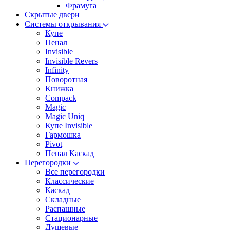
Фрамуга
Скрытые двери
Системы открывания
Купе
Пенал
Invisible
Invisible Revers
Infinity
Поворотная
Книжка
Compack
Magic
Magic Uniq
Купе Invisible
Гармошка
Pivot
Пенал Каскад
Перегородки
Все перегородки
Классические
Каскад
Складные
Распашные
Стационарные
Душевые