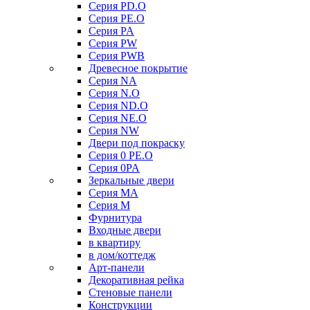
Серия PD.O
Серия PE.O
Серия PA
Серия PW
Серия PWB
Древесное покрытие
Серия NA
Серия N.O
Серия ND.O
Серия NE.O
Серия NW
Двери под покраску
Серия 0 PE.O
Серия 0PA
Зеркальные двери
Серия MA
Серия M
Фурнитура
Входные двери
в квартиру
в дом/коттедж
Арт-панели
Декоративная рейка
Стеновые панели
Конструкции