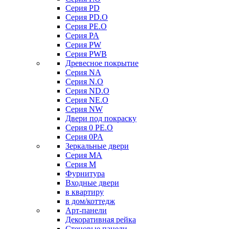
Серия PD
Серия PD.O
Серия PE.O
Серия PA
Серия PW
Серия PWB
Древесное покрытие
Серия NA
Серия N.O
Серия ND.O
Серия NE.O
Серия NW
Двери под покраску
Серия 0 PE.O
Серия 0PA
Зеркальные двери
Серия MA
Серия M
Фурнитура
Входные двери
в квартиру
в дом/коттедж
Арт-панели
Декоративная рейка
Стеновые панели