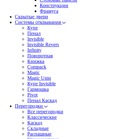
Конструкции
Фрамуга
Скрытые двери
Системы открывания
Купе
Пенал
Invisible
Invisible Revers
Infinity
Поворотная
Книжка
Compack
Magic
Magic Uniq
Купе Invisible
Гармошка
Pivot
Пенал Каскад
Перегородки
Все перегородки
Классические
Каскад
Складные
Распашные