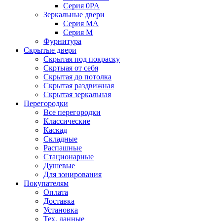
Серия 0PA
Зеркальные двери
Серия MA
Серия M
Фурнитура
Скрытые двери
Скрытая под покраску
Скртыая от себя
Скрытая до потолка
Скрытая раздвижная
Скрытая зеркальная
Перегородки
Все перегородки
Классические
Каскад
Складные
Распашные
Стационарные
Душевые
Для зонирования
Покупателям
Оплата
Доставка
Установка
Тех. данные