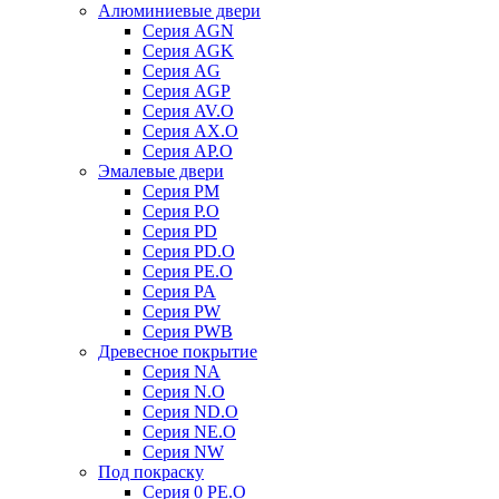
Алюминиевые двери
Серия AGN
Серия AGK
Серия AG
Серия AGP
Серия AV.O
Серия AX.O
Серия AP.O
Эмалевые двери
Серия PM
Серия P.O
Серия PD
Серия PD.O
Серия PE.O
Серия PA
Серия PW
Серия PWB
Древесное покрытие
Серия NA
Серия N.O
Серия ND.O
Серия NE.O
Серия NW
Под покраску
Серия 0 PE.O