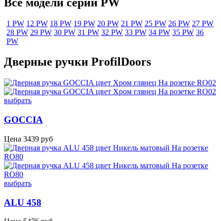
Все модели серии PW
1 PW
12 PW
18 PW
19 PW
20 PW
21 PW
25 PW
26 PW
27 PW
28 PW
29 PW
30 PW
31 PW
32 PW
33 PW
34 PW
35 PW
36
PW
Дверные ручки ProfilDoors
выбрать
GOCCIA
Цена
3439
руб
выбрать
ALU 458