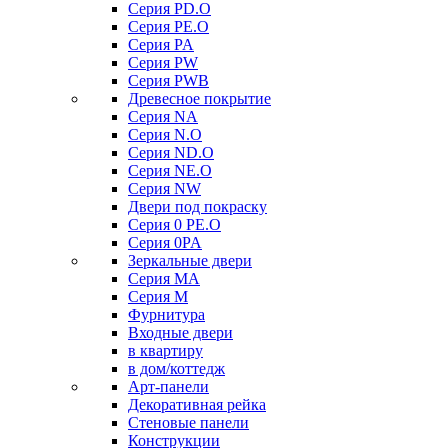
Серия PD.O
Серия PE.O
Серия PA
Серия PW
Серия PWB
Древесное покрытие
Серия NA
Серия N.O
Серия ND.O
Серия NE.O
Серия NW
Двери под покраску
Серия 0 PE.O
Серия 0PA
Зеркальные двери
Серия MA
Серия M
Фурнитура
Входные двери
в квартиру
в дом/коттедж
Арт-панели
Декоративная рейка
Стеновые панели
Конструкции