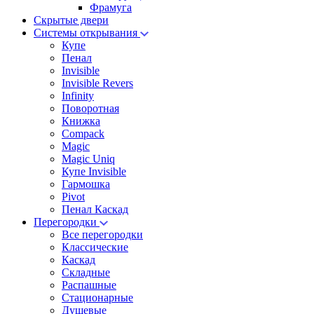
Фрамуга
Скрытые двери
Системы открывания
Купе
Пенал
Invisible
Invisible Revers
Infinity
Поворотная
Книжка
Compack
Magic
Magic Uniq
Купе Invisible
Гармошка
Pivot
Пенал Каскад
Перегородки
Все перегородки
Классические
Каскад
Складные
Распашные
Стационарные
Душевые