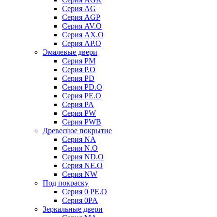
Серия AG
Серия AGP
Серия AV.O
Серия AX.O
Серия AP.O
Эмалевые двери
Серия PM
Серия P.O
Серия PD
Серия PD.O
Серия PE.O
Серия PA
Серия PW
Серия PWB
Древесное покрытие
Серия NA
Серия N.O
Серия ND.O
Серия NE.O
Серия NW
Под покраску
Серия 0 PE.O
Серия 0PA
Зеркальные двери