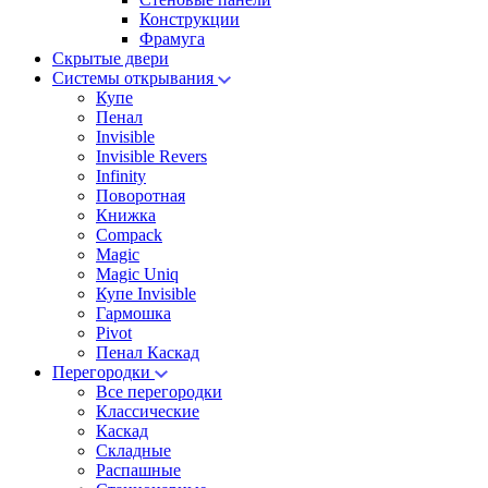
Конструкции
Фрамуга
Скрытые двери
Системы открывания
Купе
Пенал
Invisible
Invisible Revers
Infinity
Поворотная
Книжка
Compack
Magic
Magic Uniq
Купе Invisible
Гармошка
Pivot
Пенал Каскад
Перегородки
Все перегородки
Классические
Каскад
Складные
Распашные