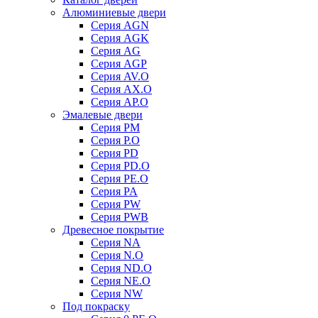
Алюминиевые двери
Серия AGN
Серия AGK
Серия AG
Серия AGP
Серия AV.O
Серия AX.O
Серия AP.O
Эмалевые двери
Серия PM
Серия P.O
Серия PD
Серия PD.O
Серия PE.O
Серия PA
Серия PW
Серия PWB
Древесное покрытие
Серия NA
Серия N.O
Серия ND.O
Серия NE.O
Серия NW
Под покраску