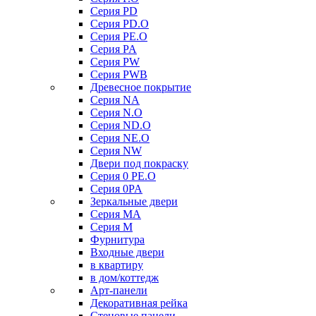
Серия PD
Серия PD.O
Серия PE.O
Серия PA
Серия PW
Серия PWB
Древесное покрытие
Серия NA
Серия N.O
Серия ND.O
Серия NE.O
Серия NW
Двери под покраску
Серия 0 PE.O
Серия 0PA
Зеркальные двери
Серия MA
Серия M
Фурнитура
Входные двери
в квартиру
в дом/коттедж
Арт-панели
Декоративная рейка
Стеновые панели