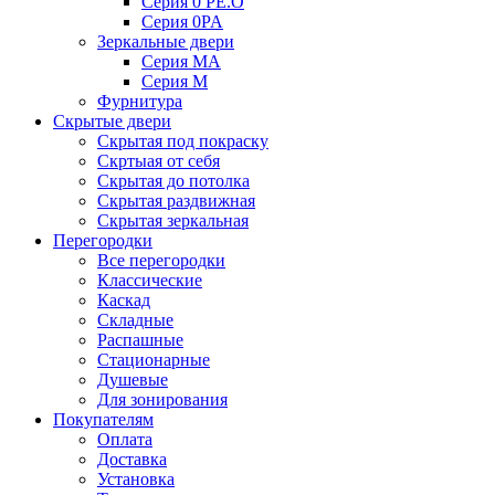
Серия 0 PE.O
Серия 0PA
Зеркальные двери
Серия MA
Серия M
Фурнитура
Скрытые двери
Скрытая под покраску
Скртыая от себя
Скрытая до потолка
Скрытая раздвижная
Скрытая зеркальная
Перегородки
Все перегородки
Классические
Каскад
Складные
Распашные
Стационарные
Душевые
Для зонирования
Покупателям
Оплата
Доставка
Установка