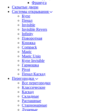
Фрамуга
Скрытые двери
Системы открывания
Купе
Пенал
Invisible
Invisible Revers
Infinity
Поворотная
Книжка
Compack
Magic
Magic Uniq
Купе Invisible
Гармошка
Pivot
Пенал Каскад
Перегородки
Все перегородки
Классические
Каскад
Складные
Распашные
Стационарные
Душевые