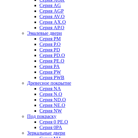
Серия AG
Серия AGP
Серия AV.O
Серия AX.O
Серия AP.O
Эмалевые двери
Серия PM
Серия P.O
Серия PD
Серия PD.O
Серия PE.O
Серия PA
Серия PW
Серия PWB
Древесное покрытие
Серия NA
Серия N.O
Серия ND.O
Серия NE.O
Серия NW
Под покраску
Серия 0 PE.O
Серия 0PA
Зеркальные двери