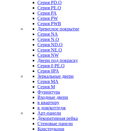
Серия PD.O
Серия PE.O
Серия PA
Серия PW
Серия PWB
Древесное покрытие
Серия NA
Серия N.O
Серия ND.O
Серия NE.O
Серия NW
Двери под покраску
Серия 0 PE.O
Серия 0PA
Зеркальные двери
Серия MA
Серия M
Фурнитура
Входные двери
в квартиру
в дом/коттедж
Арт-панели
Декоративная рейка
Стеновые панели
Конструкции