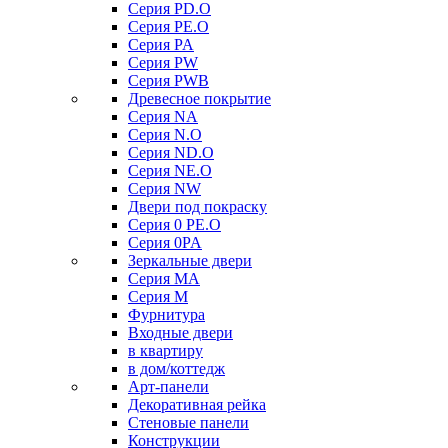
Серия PD.O
Серия PE.O
Серия PA
Серия PW
Серия PWB
Древесное покрытие
Серия NA
Серия N.O
Серия ND.O
Серия NE.O
Серия NW
Двери под покраску
Серия 0 PE.O
Серия 0PA
Зеркальные двери
Серия MA
Серия M
Фурнитура
Входные двери
в квартиру
в дом/коттедж
Арт-панели
Декоративная рейка
Стеновые панели
Конструкции