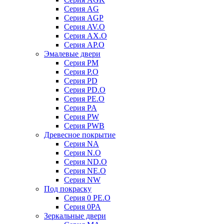
Серия AG
Серия AGP
Серия AV.O
Серия AX.O
Серия AP.O
Эмалевые двери
Серия PM
Серия P.O
Серия PD
Серия PD.O
Серия PE.O
Серия PA
Серия PW
Серия PWB
Древесное покрытие
Серия NA
Серия N.O
Серия ND.O
Серия NE.O
Серия NW
Под покраску
Серия 0 PE.O
Серия 0PA
Зеркальные двери