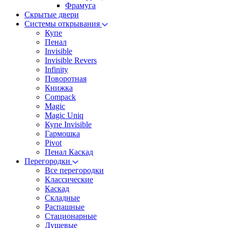
Фрамуга
Скрытые двери
Системы открывания
Купе
Пенал
Invisible
Invisible Revers
Infinity
Поворотная
Книжка
Compack
Magic
Magic Uniq
Купе Invisible
Гармошка
Pivot
Пенал Каскад
Перегородки
Все перегородки
Классические
Каскад
Складные
Распашные
Стационарные
Душевые